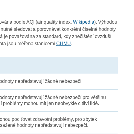
2
3
čována podle AQI (air quality index,
Wikipedia
). Výhodou
 nutné sledovat a porovnávat konkrétní číselné hodnoty.
 je považována za standard, kdy znečištění ovzduší
Data jsou měřena stanicemi
ČHMÚ
.
0
0
dnoty nepředstavují žádné nebezpečí.
dnoty nepředstavují žádné nebezpečí pro většinu
ní problémy mohou mít jen neobvykle citliví lidé.
 mohou pociťovat zdravotní problémy, pro zbytek
sažené hodnoty nepředstavují nebezpečí.