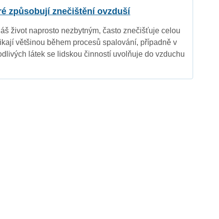
eré způsobují znečištění ovzduší
náš život naprosto nezbytným, často znečišťuje celou
nikají většinou během procesů spalování, případně v
dlivých látek se lidskou činností uvolňuje do vzduchu