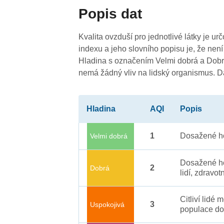
Popis dat
Kvalita ovzduší pro jednotlivé látky je ur
indexu a jeho slovního popisu je, že není
Hladina s označením Velmi dobrá a Dobrá
3
nemá žádný vliv na lidský organismus. 
3
Hladina
AQI
Popis
1
Dosažené ho
Velmi dobrá
3
Dosažené ho
2
Dobrá
lidí, zdravot
Citliví lidé
3
Uspokojivá
populace do