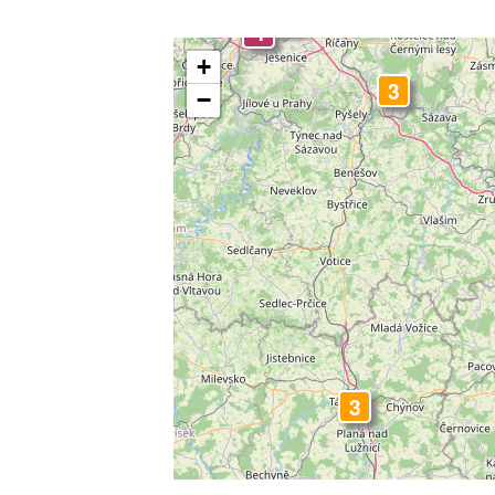
4
4
4
3
+
3
−
3
3
3