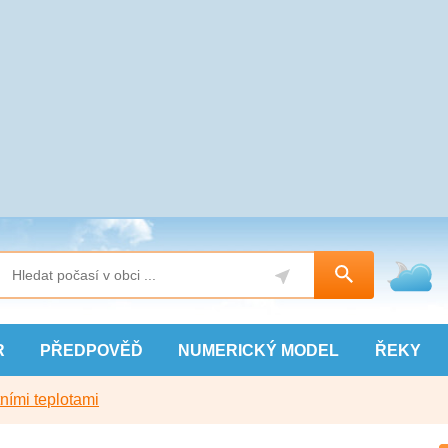
R
PŘEDPOVĚĎ
NUMERICKÝ
MODEL
ŘEKY
ními teplotami