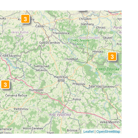
3
3
3
3
3
Leaflet
|
OpenStreetMap