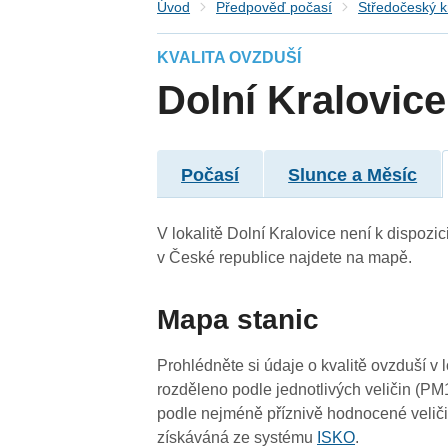
Úvod
Předpověď počasí
Středočeský k
KVALITA OVZDUŠÍ
3
4
4
Dolní Kralovice
4
4
Počasí
Slunce a Měsíc
4
4
4
V lokalitě Dolní Kralovice není k dispozic
v České republice najdete na mapě.
Mapa stanic
Prohlédněte si údaje o kvalitě ovzduší v 
4
rozděleno podle jednotlivých veličin (PM
3
4
4
4
podle nejméně příznivě hodnocené veliči
-
4
4
4
4
4
získáváná ze systému
ISKO
.
4
4