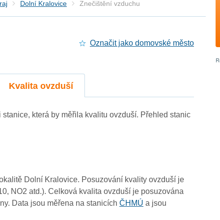
raj
Dolní Kralovice
Znečištění vzduchu
Označit jako domovské město
0
3
Kvalita ovzduší
i stanice, která by měřila kvalitu ovzduší. Přehled stanic
3
3
lokalitě Dolní Kralovice. Posuzování kvality ovzduší je
3
10, NO2 atd.). Celková kvalita ovzduší je posuzována
ny. Data jsou měřena na stanicích
ČHMÚ
a jsou