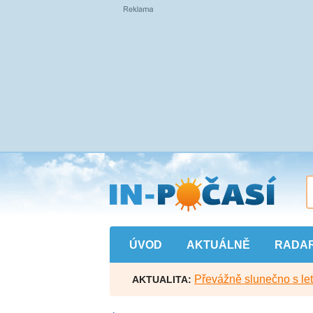
Přejít
na
hlavní
obsah
ÚVOD
AKTUÁLNĚ
RADA
Převážně slunečno s let
AKTUALITA: