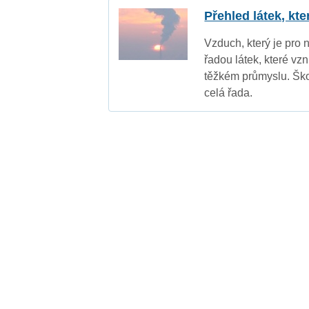
Přehled látek, kt
Vzduch, který je pro 
řadou látek, které vz
těžkém průmyslu. Ško
celá řada.