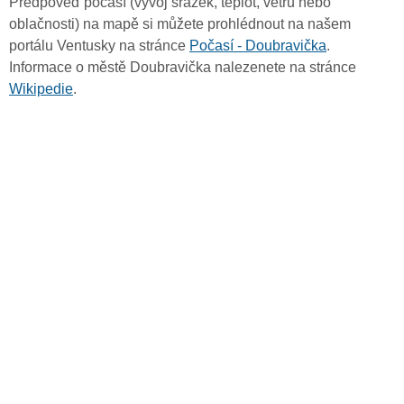
Předpověď počasí (vývoj srážek, teplot, větru nebo
oblačnosti) na mapě si můžete prohlédnout na našem
portálu Ventusky na stránce
Počasí - Doubravička
.
Informace o městě Doubravička nalezenete na stránce
Wikipedie
.