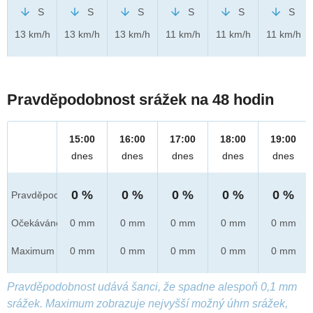
S
S
S
S
S
S
13 km/h
13 km/h
13 km/h
11 km/h
11 km/h
11 km/h
Pravděpodobnost srážek na 48 hodin
15:00
16:00
17:00
18:00
19:00
dnes
dnes
dnes
dnes
dnes
0 %
0 %
0 %
0 %
0 %
Pravděpod.
Očekáváno
0 mm
0 mm
0 mm
0 mm
0 mm
Maximum
0 mm
0 mm
0 mm
0 mm
0 mm
Pravděpodobnost udává šanci, že spadne alespoň 0,1 mm
srážek. Maximum zobrazuje nejvyšší možný úhrn srážek,