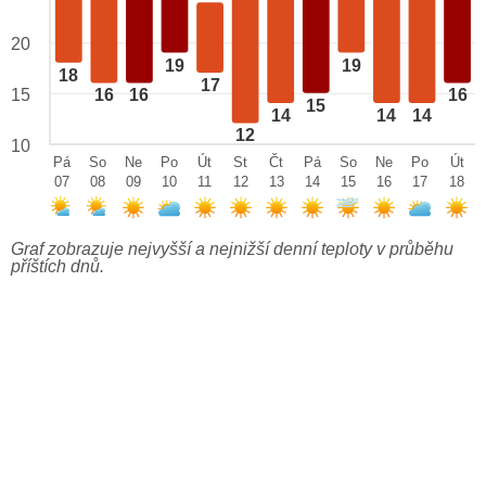
20
19
19
18
17
15
16
16
16
15
14
14
14
12
10
Pá
So
Ne
Po
Út
St
Čt
Pá
So
Ne
Po
Út
07
08
09
10
11
12
13
14
15
16
17
18
Graf zobrazuje nejvyšší a nejnižší denní teploty v průběhu
příštích dnů.