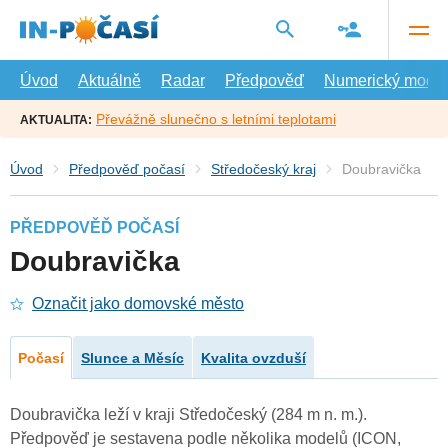
Přejít
na
hlavní
obsah
Úvod
Aktuálně
Radar
Předpověď
Numerický model
Převážně slunečno s letními teplotami
AKTUALITA:
Úvod
Předpověď počasí
Středočeský kraj
Doubravička
PŘEDPOVĚĎ POČASÍ
Doubravička
Označit jako domovské město
Počasí
Slunce a Měsíc
Kvalita ovzduší
Doubravička leží v kraji Středočeský (284 m n. m.).
Předpověď je sestavena podle několika modelů (ICON,