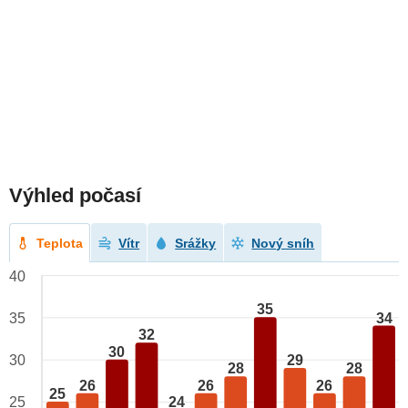
Výhled počasí
Teplota
Vítr
Srážky
Nový sníh
40
35
34
35
32
30
29
30
28
28
26
26
26
25
25
24