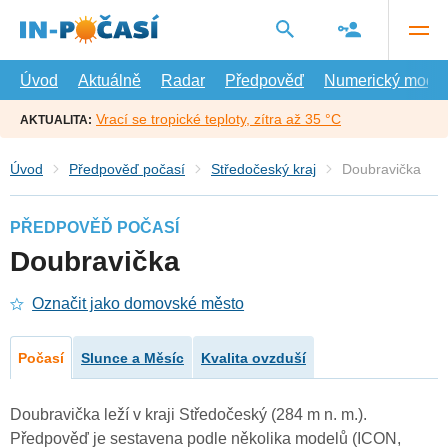
Přejít
na
hlavní
obsah
Úvod
Aktuálně
Radar
Předpověď
Numerický model
Vrací se tropické teploty, zítra až 35 °C
AKTUALITA:
Úvod
Předpověď počasí
Středočeský kraj
Doubravička
PŘEDPOVĚĎ POČASÍ
Doubravička
Označit jako domovské město
Počasí
Slunce a Měsíc
Kvalita ovzduší
Doubravička leží v kraji Středočeský (284 m n. m.).
Předpověď je sestavena podle několika modelů (ICON,