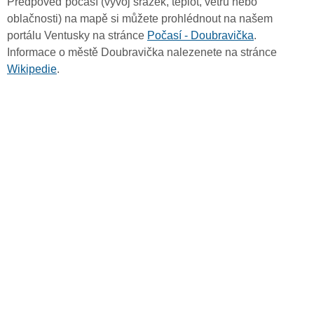
Předpověď počasí (vývoj srážek, teplot, větru nebo
oblačnosti) na mapě si můžete prohlédnout na našem
portálu Ventusky na stránce
Počasí - Doubravička
.
Informace o městě Doubravička nalezenete na stránce
Wikipedie
.