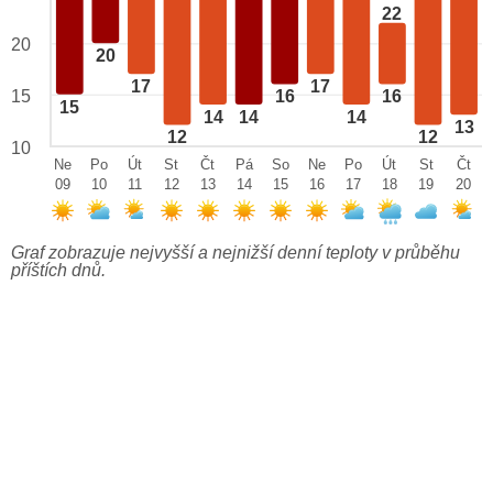
22
20
20
17
17
15
16
16
15
14
14
14
13
12
12
10
Ne
Po
Út
St
Čt
Pá
So
Ne
Po
Út
St
Čt
09
10
11
12
13
14
15
16
17
18
19
20
Graf zobrazuje nejvyšší a nejnižší denní teploty v průběhu
příštích dnů.