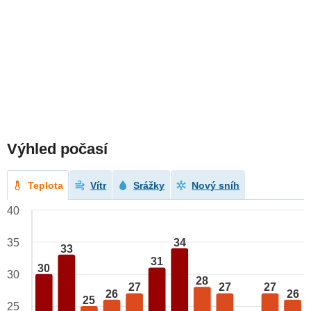
Výhled počasí
Teplota
Vítr
Srážky
Nový sníh
40
34
35
33
31
30
30
28
27
27
27
26
26
25
25