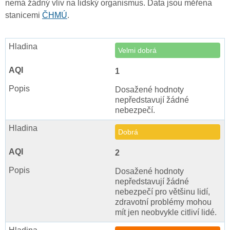
nemá žádný vliv na lidský organismus. Data jsou měřena
stanicemi
ČHMÚ
.
Velmi dobrá
1
Dosažené hodnoty
nepředstavují žádné
nebezpečí.
Dobrá
2
Dosažené hodnoty
nepředstavují žádné
nebezpečí pro většinu lidí,
zdravotní problémy mohou
mít jen neobvykle citliví lidé.