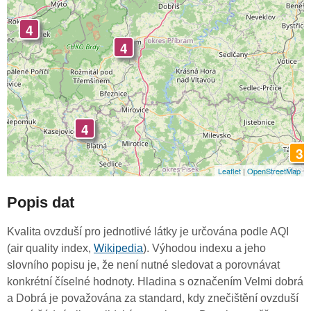
4
4
4
3
Leaflet
|
OpenStreetMap
Popis dat
Kvalita ovzduší pro jednotlivé látky je určována podle AQI
(air quality index,
Wikipedia
). Výhodou indexu a jeho
slovního popisu je, že není nutné sledovat a porovnávat
konkrétní číselné hodnoty. Hladina s označením Velmi dobrá
a Dobrá je považována za standard, kdy znečištění ovzduší