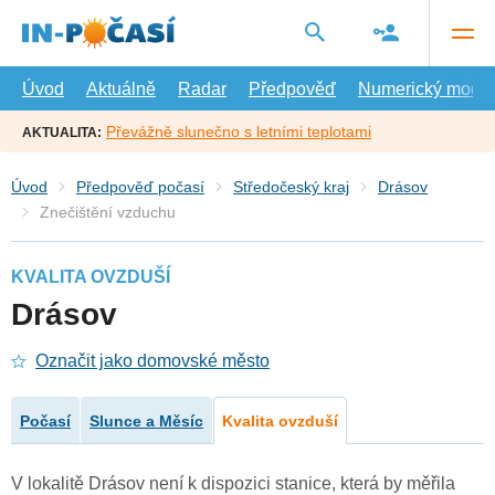
Přejít
na
hlavní
obsah
Úvod
Aktuálně
Radar
Předpověď
Numerický model
Převážně slunečno s letními teplotami
AKTUALITA:
Úvod
Předpověď počasí
Středočeský kraj
Drásov
Znečištění vzduchu
KVALITA OVZDUŠÍ
Drásov
Označit jako domovské město
Počasí
Slunce a Měsíc
Kvalita ovzduší
V lokalitě Drásov není k dispozici stanice, která by měřila