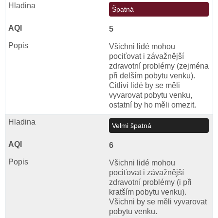
Špatná
5
Všichni lidé mohou
pociťovat i závažnější
zdravotní problémy (zejména
při delším pobytu venku).
Citliví lidé by se měli
vyvarovat pobytu venku,
ostatní by ho měli omezit.
Velmi špatná
6
Všichni lidé mohou
pociťovat i závažnější
zdravotní problémy (i při
kratším pobytu venku).
Všichni by se měli vyvarovat
pobytu venku.