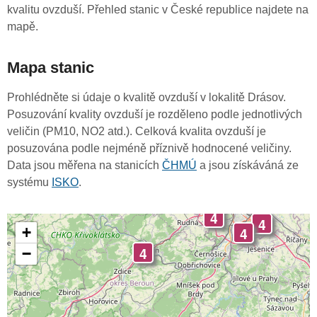
kvalitu ovzduší. Přehled stanic v České republice najdete na
mapě.
Mapa stanic
Prohlédněte si údaje o kvalitě ovzduší v lokalitě Drásov.
Posuzování kvality ovzduší je rozděleno podle jednotlivých
veličin (PM10, NO2 atd.). Celková kvalita ovzduší je
posuzována podle nejméně příznivě hodnocené veličiny.
Data jsou měřena na stanicích
ČHMÚ
a jsou získáváná ze
systému
ISKO
.
4
4
4
+
4
−