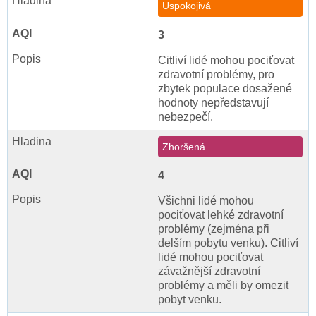
Uspokojivá
3
Citliví lidé mohou pociťovat
zdravotní problémy, pro
zbytek populace dosažené
hodnoty nepředstavují
nebezpečí.
Zhoršená
4
Všichni lidé mohou
pociťovat lehké zdravotní
problémy (zejména při
delším pobytu venku). Citliví
lidé mohou pociťovat
závažnější zdravotní
problémy a měli by omezit
pobyt venku.