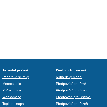
Aktuální počasí
Předpověď počasí
Radarové snímky
Numerický model
Meteostanice
Předpověď pro Prahu
Počasí u vás
Předpověď pro Brno
Webkamery
Předpověď pro Ostravu
Teplotní mapa
Předpověď pro Plzeň