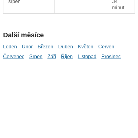
srpen
34
minut
Další měsíce
Leden
Únor
Březen
Duben
Květen
Červen
Červenec
Srpen
Září
Říjen
Listopad
Prosinec