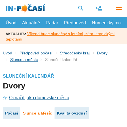
Přejít
na
hlavní
obsah
Úvod
Aktuálně
Radar
Předpověď
Numerický model
Víkend bude slunečný s letními, zítra i tropickými
AKTUALITA:
teplotami
Úvod
Předpověď počasí
Středočeský kraj
Dvory
Slunce a měsíc
Sluneční kalendář
SLUNEČNÍ KALENDÁŘ
Dvory
Označit jako domovské město
Počasí
Slunce a Měsíc
Kvalita ovzduší