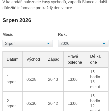
V kalendáři naleznete časy východů, západů Slunce a další
důležité informace pro každý den v roce.
Srpen 2026
Měsíc:
Rok:
Pravé
Délka
Datum
Východ
Západ
poledne
dne
15
1.
hodin
05:28
20:43
13:06
srpen
15
minut
15
2.
hodin
05:30
20:42
13:06
srpen
12
minut