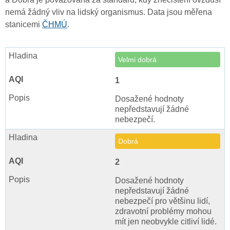
nemá žádný vliv na lidský organismus. Data jsou měřena
stanicemi
ČHMÚ
.
Velmi dobrá
1
Dosažené hodnoty
nepředstavují žádné
nebezpečí.
Dobrá
2
Dosažené hodnoty
nepředstavují žádné
nebezpečí pro většinu lidí,
zdravotní problémy mohou
mít jen neobvykle citliví lidé.