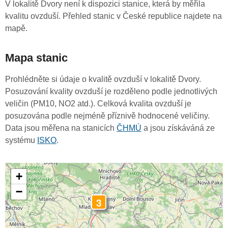
V lokalitě Dvory není k dispozici stanice, která by měřila
kvalitu ovzduší. Přehled stanic v České republice najdete na
mapě.
Mapa stanic
Prohlédněte si údaje o kvalitě ovzduší v lokalitě Dvory.
Posuzování kvality ovzduší je rozděleno podle jednotlivých
veličin (PM10, NO2 atd.). Celková kvalita ovzduší je
posuzována podle nejméně příznivě hodnocené veličiny.
Data jsou měřena na stanicích
ČHMÚ
a jsou získáváná ze
systému
ISKO
.
+
−
3