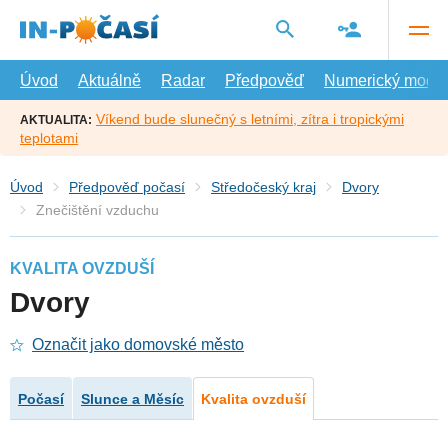
Přejít
na
hlavní
obsah
Úvod
Aktuálně
Radar
Předpověď
Numerický model
Víkend bude slunečný s letními, zítra i tropickými
AKTUALITA:
teplotami
Úvod
Předpověď počasí
Středočeský kraj
Dvory
Znečištění vzduchu
KVALITA OVZDUŠÍ
Dvory
Označit jako domovské město
Počasí
Slunce a Měsíc
Kvalita ovzduší