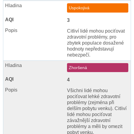
Uspokojivá
3
Citliví lidé mohou pociťovat
zdravotní problémy, pro
zbytek populace dosažené
hodnoty nepředstavují
nebezpečí.
Zhoršená
4
Všichni lidé mohou
pociťovat lehké zdravotní
problémy (zejména při
delším pobytu venku). Citliví
lidé mohou pociťovat
závažnější zdravotní
problémy a měli by omezit
pobyt venku.