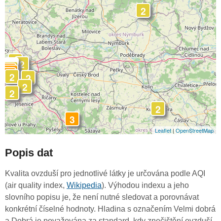
2
2
2
-
2
3
3
3
2
2
2
2
2
3
Leaflet
|
OpenStreetMap
Popis dat
Kvalita ovzduší pro jednotlivé látky je určována podle AQI
(air quality index,
Wikipedia
). Výhodou indexu a jeho
slovního popisu je, že není nutné sledovat a porovnávat
konkrétní číselné hodnoty. Hladina s označením Velmi dobrá
a Dobrá je považována za standard, kdy znečištění ovzduší