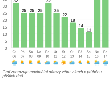
32
32
30
25
25
25
25
25
22
18
20
14
15
11
10
5
0
Čt
Pá
So
Ne
Po
Út
St
Čt
Pá
So
Ne
Po
06
07
08
09
10
11
12
13
14
15
16
17
Graf zobrazuje maximální nárazy větru v km/h v průběhu
příštích dnů.