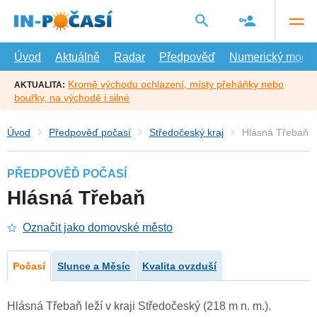
Přejít
na
hlavní
obsah
Úvod
Aktuálně
Radar
Předpověď
Numerický model
Kromě východu ochlazení, místy přeháňky nebo
AKTUALITA:
bouřky, na východě i silné
Úvod
Předpověď počasí
Středočeský kraj
Hlásná Třebaň
PŘEDPOVĚĎ POČASÍ
Hlásná Třebaň
Označit jako domovské město
Počasí
Slunce a Měsíc
Kvalita ovzduší
Hlásná Třebaň leží v kraji Středočeský (218 m n. m.).