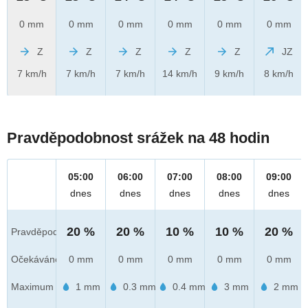
0 mm
0 mm
0 mm
0 mm
0 mm
0 mm
Z
Z
Z
Z
Z
JZ
7 km/h
7 km/h
7 km/h
14 km/h
9 km/h
8 km/h
Pravděpodobnost srážek na 48 hodin
05:00
06:00
07:00
08:00
09:00
dnes
dnes
dnes
dnes
dnes
20 %
20 %
10 %
10 %
20 %
Pravděpod.
Očekáváno
0 mm
0 mm
0 mm
0 mm
0 mm
Maximum
1 mm
0.3 mm
0.4 mm
3 mm
2 mm