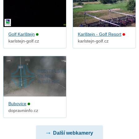
Golf Karlštejn
Karlštejn - Golf Resort
karlstejn-golf.cz
karlstejn-golf.cz
Bubovice
dopravniinfo.cz
Další webkamery