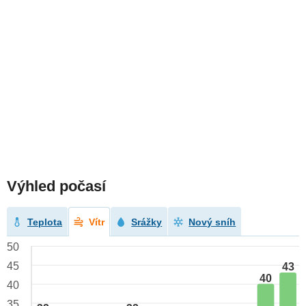
Výhled počasí
Teplota
Vítr
Srážky
Nový sníh
50
45
43
40
40
35