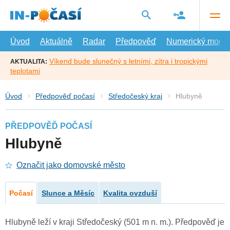
Přejít
na
hlavní
obsah
Úvod
Aktuálně
Radar
Předpověď
Numerický model
Víkend bude slunečný s letními, zítra i tropickými
AKTUALITA:
teplotami
Úvod
Předpověď počasí
Středočeský kraj
Hlubyně
PŘEDPOVĚĎ POČASÍ
Hlubyně
Označit jako domovské město
Počasí
Slunce a Měsíc
Kvalita ovzduší
Hlubyně leží v kraji Středočeský (501 m n. m.). Předpověď je