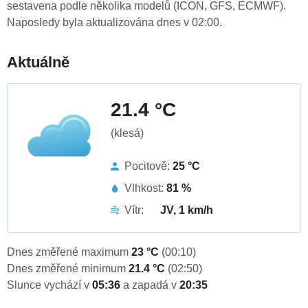
sestavena podle několika modelů (ICON, GFS, ECMWF).
Naposledy byla aktualizována dnes v 02:00.
Aktuálně
21.4 °C
(klesá)
Pocitově:
25 °C
Vlhkost:
81 %
Vítr:
JV, 1 km/h
Dnes změřené maximum
23 °C
(00:10)
Dnes změřené minimum
21.4 °C
(02:50)
Slunce vychází v
05:36
a zapadá v
20:35