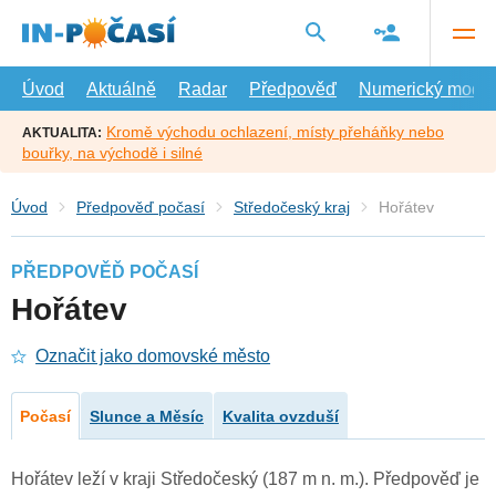
Přejít
na
hlavní
obsah
Úvod
Aktuálně
Radar
Předpověď
Numerický model
Kromě východu ochlazení, místy přeháňky nebo
AKTUALITA:
bouřky, na východě i silné
Úvod
Předpověď počasí
Středočeský kraj
Hořátev
PŘEDPOVĚĎ POČASÍ
Hořátev
Označit jako domovské město
Počasí
Slunce a Měsíc
Kvalita ovzduší
Hořátev leží v kraji Středočeský (187 m n. m.). Předpověď je