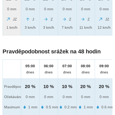
0 mm
0 mm
0 mm
0 mm
0 mm
0 mm
JZ
J
Z
Z
Z
JZ
1 km/h
3 km/h
3 km/h
7 km/h
11 km/h
12 km/h
Pravděpodobnost srážek na 48 hodin
05:00
06:00
07:00
08:00
09:00
dnes
dnes
dnes
dnes
dnes
20 %
10 %
10 %
20 %
20 %
Pravděpod.
Očekáváno
0 mm
0 mm
0 mm
0 mm
0 mm
Maximum
1 mm
0.5 mm
0.2 mm
1 mm
0.6 mm