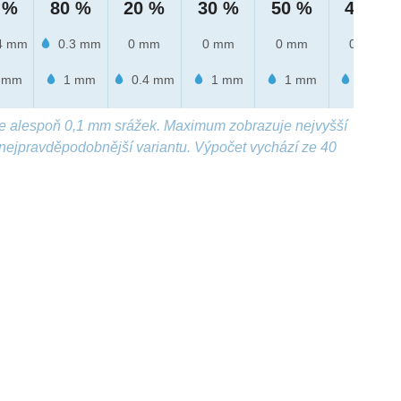
 %
80 %
20 %
30 %
50 %
40 %
4 mm
0.3 mm
0 mm
0 mm
0 mm
0 mm
 mm
1 mm
0.4 mm
1 mm
1 mm
6 mm
e alespoň 0,1 mm srážek. Maximum zobrazuje nejvyšší
nejpravděpodobnější variantu. Výpočet vychází ze 40