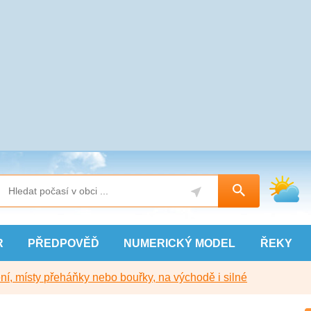
R
PŘEDPOVĚĎ
NUMERICKÝ
MODEL
ŘEKY
í, místy přeháňky nebo bouřky, na východě i silné