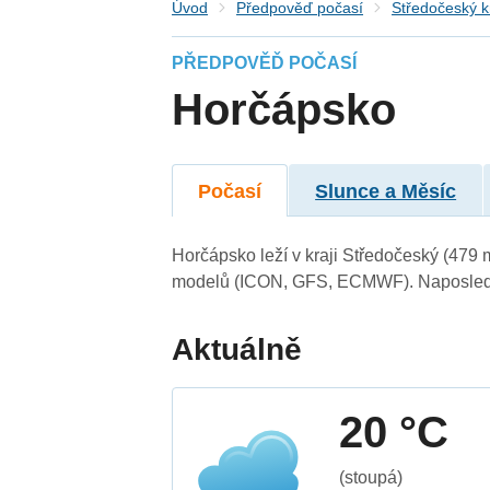
Úvod
Předpověď počasí
Středočeský k
PŘEDPOVĚĎ POČASÍ
Horčápsko
Počasí
Slunce a Měsíc
Horčápsko leží v kraji Středočeský (479 
modelů (ICON, GFS, ECMWF). Naposledy 
Aktuálně
20 °C
(stoupá)