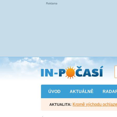
Přejít
na
hlavní
obsah
ÚVOD
AKTUÁLNĚ
RADA
Kromě východu ochlazen
AKTUALITA: