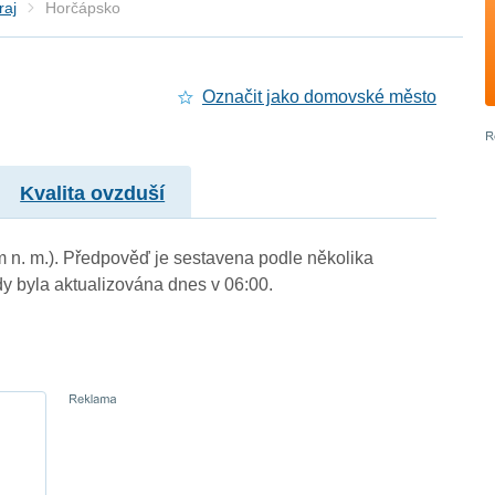
raj
Horčápsko
Označit jako domovské město
Kvalita ovzduší
m n. m.). Předpověď je sestavena podle několika
byla aktualizována dnes v 06:00.