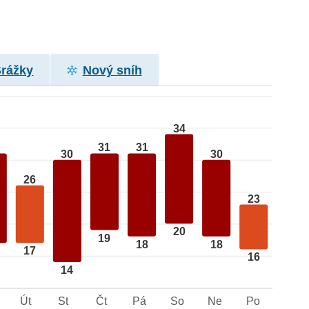
Srážky
Nový sníh
34
31
31
30
30
26
23
20
19
18
18
17
16
14
Út
St
Čt
Pá
So
Ne
Po