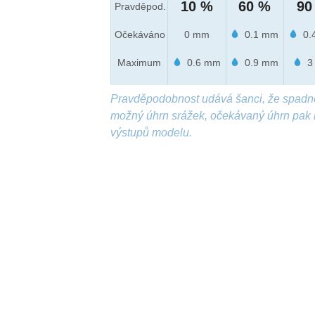
10 %
60 %
90
Pravděpod.
Očekáváno
0 mm
0.1 mm
0.
Maximum
0.6 mm
0.9 mm
3
Pravděpodobnost udává šanci, že spadn
možný úhrn srážek, očekávaný úhrn pak 
výstupů modelu.