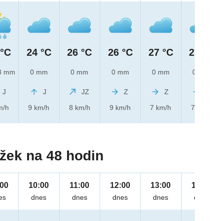
 °C
24 °C
26 °C
26 °C
27 °C
27 °C
3 mm
0 mm
0 mm
0 mm
0 mm
0 mm
J
J
JZ
Z
Z
Z
m/h
9 km/h
8 km/h
9 km/h
7 km/h
7 km/h
žek na 48 hodin
:00
10:00
11:00
12:00
13:00
14:00
es
dnes
dnes
dnes
dnes
dnes