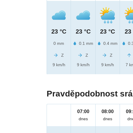
23 °C
23 °C
23 °C
23
0 mm
0.1 mm
0.4 mm
0.
Z
Z
Z
9 km/h
9 km/h
9 km/h
7 k
Pravděpodobnost srá
07:00
08:00
09
dnes
dnes
dn