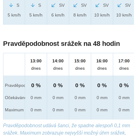
S
S
SV
SV
SV
SV
5 km/h
5 km/h
6 km/h
8 km/h
10 km/h
10 km/h
Pravděpodobnost srážek na 48 hodin
13:00
14:00
15:00
16:00
17:00
dnes
dnes
dnes
dnes
dnes
0 %
0 %
0 %
0 %
0 %
Pravděpod.
Očekáváno
0 mm
0 mm
0 mm
0 mm
0 mm
Maximum
0 mm
0 mm
0 mm
0 mm
0 mm
Pravděpodobnost udává šanci, že spadne alespoň 0,1 mm
srážek. Maximum zobrazuje nejvyšší možný úhrn srážek,