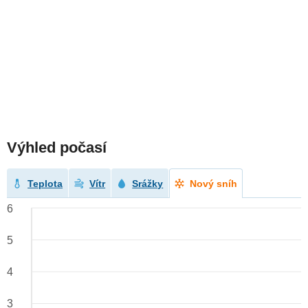
Výhled počasí
Teplota
Vítr
Srážky
Nový sníh
6
5
4
3