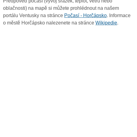
Předpověď počasí (vývoj srážek, teplot, větru nebo
oblačnosti) na mapě si můžete prohlédnout na našem
portálu Ventusky na stránce
Počasí - Horčápsko
. Informace
o městě Horčápsko nalezenete na stránce
Wikipedie
.