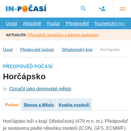
Přejít
na
hlavní
obsah
Úvod
Aktuálně
Radar
Předpověď
Numerický model
Převážně slunečno s letními teplotami
AKTUALITA:
Úvod
Předpověď počasí
Středočeský kraj
Horčápsko
PŘEDPOVĚĎ POČASÍ
Horčápsko
Označit jako domovské město
Počasí
Slunce a Měsíc
Kvalita ovzduší
Horčápsko leží v kraji Středočeský (479 m n. m.). Předpověď
je sestavena podle několika modelů (ICON, GFS, ECMWF).