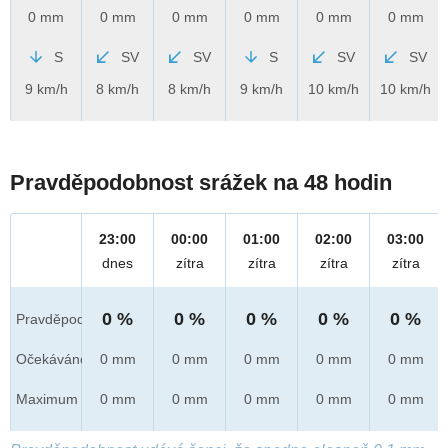
0 mm
0 mm
0 mm
0 mm
0 mm
0 mm
S
SV
SV
S
SV
SV
9 km/h
8 km/h
8 km/h
9 km/h
10 km/h
10 km/h
Pravděpodobnost srážek na 48 hodin
23:00
00:00
01:00
02:00
03:00
dnes
zítra
zítra
zítra
zítra
0 %
0 %
0 %
0 %
0 %
Pravděpod.
Očekáváno
0 mm
0 mm
0 mm
0 mm
0 mm
Maximum
0 mm
0 mm
0 mm
0 mm
0 mm