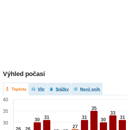
Výhled počasí
Teplota
Vítr
Srážky
Nový sníh
40
35
35
33
31
31
31
30
30
30
27
26
26