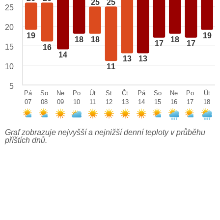
25
25
25
20
19
19
18
18
18
17
17
15
16
14
13
13
10
11
5
Pá
So
Ne
Po
Út
St
Čt
Pá
So
Ne
Po
Út
07
08
09
10
11
12
13
14
15
16
17
18
Graf zobrazuje nejvyšší a nejnižší denní teploty v průběhu
příštích dnů.