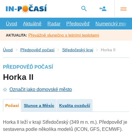
Přejít
na
hlavní
obsah
Úvod
Aktuálně
Radar
Předpověď
Numerický model
Převážně slunečno s letními teplotami
AKTUALITA:
Úvod
Předpověď počasí
Středočeský kraj
Horka II
PŘEDPOVĚĎ POČASÍ
Horka II
Označit jako domovské město
Počasí
Slunce a Měsíc
Kvalita ovzduší
Horka II leží v kraji Středočeský (349 m n. m.). Předpověď je
sestavena podle několika modelů (ICON, GFS, ECMWF).