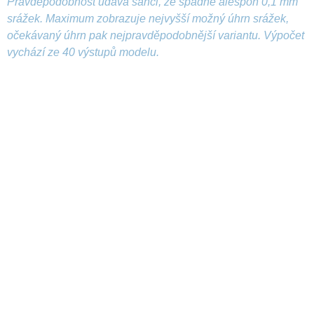
Pravděpodobnost udává šanci, že spadne alespoň 0,1 mm
srážek. Maximum zobrazuje nejvyšší možný úhrn srážek,
očekávaný úhrn pak nejpravděpodobnější variantu. Výpočet
vychází ze 40 výstupů modelu.