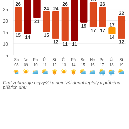
26
26
26
24
24
25
22
20
21
17
19
17
17
15
15
15
14
14
12
12
10
11
11
5
So
Ne
Po
Út
St
Čt
Pá
So
Ne
Po
Út
St
08
09
10
11
12
13
14
15
16
17
18
19
Graf zobrazuje nejvyšší a nejnižší denní teploty v průběhu
příštích dnů.