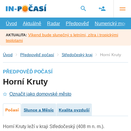
Přejít
na
hlavní
obsah
Úvod
Aktuálně
Radar
Předpověď
Numerický model
Víkend bude slunečný s letními, zítra i tropickými
AKTUALITA:
teplotami
Úvod
Předpověď počasí
Středočeský kraj
Horní Kruty
PŘEDPOVĚĎ POČASÍ
Horní Kruty
Označit jako domovské město
Počasí
Slunce a Měsíc
Kvalita ovzduší
Horní Kruty leží v kraji Středočeský (408 m n. m.).