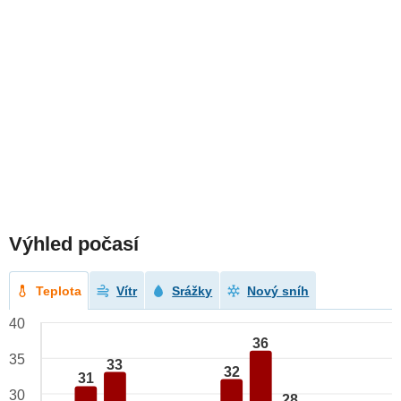
Výhled počasí
Teplota
Vítr
Srážky
Nový sníh
40
36
35
33
32
31
30
28