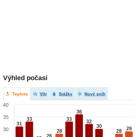
Výhled počasí
Teplota
Vítr
Srážky
Nový sníh
40
36
35
33
33
32
31
30
29
30
28
28
26