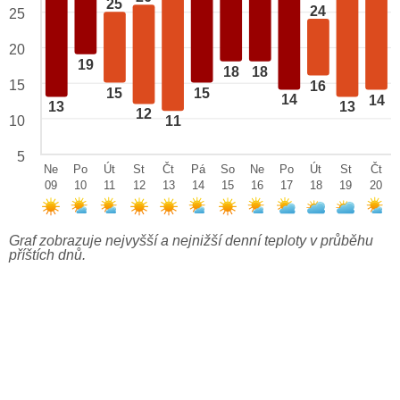
25
24
25
20
19
18
18
15
16
15
15
14
14
13
13
12
10
11
5
Ne
Po
Út
St
Čt
Pá
So
Ne
Po
Út
St
Čt
09
10
11
12
13
14
15
16
17
18
19
20
Graf zobrazuje nejvyšší a nejnižší denní teploty v průběhu
příštích dnů.