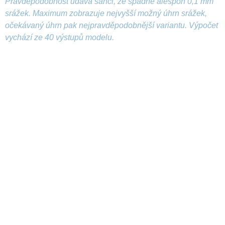
Pravděpodobnost udává šanci, že spadne alespoň 0,1 mm
srážek. Maximum zobrazuje nejvyšší možný úhrn srážek,
očekávaný úhrn pak nejpravděpodobnější variantu. Výpočet
vychází ze 40 výstupů modelu.