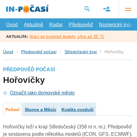
Přejít
na
hlavní
obsah
Úvod
Aktuálně
Radar
Předpověď
Numerický model
Vrací se tropické teploty, zítra až 35 °C
AKTUALITA:
Úvod
Předpověď počasí
Středočeský kraj
Hořovičky
PŘEDPOVĚĎ POČASÍ
Hořovičky
Označit jako domovské město
Počasí
Slunce a Měsíc
Kvalita ovzduší
Hořovičky leží v kraji Středočeský (358 m n. m.). Předpověď
je sestavena podle několika modelů (ICON, GFS, ECMWF).