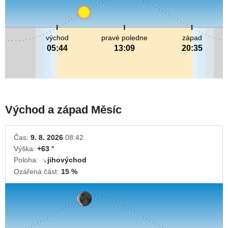
východ
pravé poledne
západ
05:44
13:09
20:35
Východ a západ Měsíc
Čas:
9. 8. 2026
08:42
Výška:
+63 °
Poloha:
jihovýchod
↓
Ozářená část:
15 %