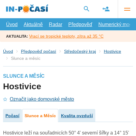
Přejít
na
hlavní
obsah
Úvod
Aktuálně
Radar
Předpověď
Numerický model
Vrací se tropické teploty, zítra až 35 °C
AKTUALITA:
Úvod
Předpověď počasí
Středočeský kraj
Hostivice
Slunce a měsíc
SLUNCE A MĚSÍC
Hostivice
Označit jako domovské město
Počasí
Slunce a Měsíc
Kvalita ovzduší
Hostivice leží na souřadnicích 50° 4' severní šířky a 14° 15'