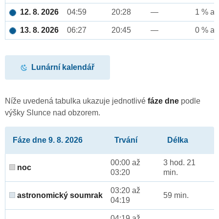
12. 8. 2026
04:59
20:28
—
1 % až
13. 8. 2026
06:27
20:45
—
0 % až
Lunární kalendář
Níže uvedená tabulka ukazuje jednotlivé
fáze dne
podle
výšky Slunce nad obzorem.
Fáze dne 9. 8. 2026
Trvání
Délka
00:00 až
3 hod. 21
noc
03:20
min.
03:20 až
astronomický soumrak
59 min.
04:19
04:19 až