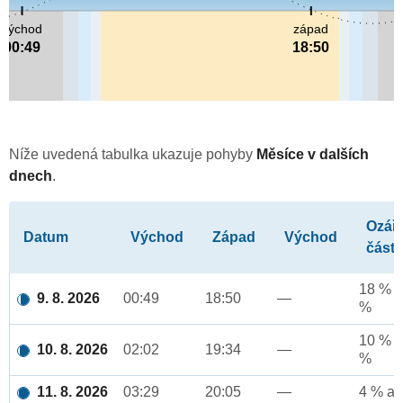
východ
západ
00:49
18:50
Níže uvedená tabulka ukazuje pohyby
Měsíce v dalších
dnech
.
Ozář
Datum
Východ
Západ
Východ
část
18 % a
9. 8. 2026
00:49
18:50
—
%
10 % a
10. 8. 2026
02:02
19:34
—
%
11. 8. 2026
03:29
20:05
—
4 % až