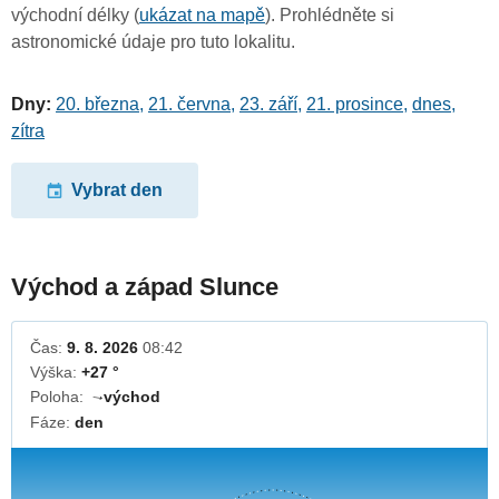
východní délky (
ukázat na mapě
). Prohlédněte si
astronomické údaje pro tuto lokalitu.
Dny:
20. března
,
21. června
,
23. září
,
21. prosince
,
dnes
,
zítra
Vybrat den
Východ a západ Slunce
Čas:
9. 8. 2026
08:42
Výška:
+27 °
Poloha:
východ
↓
Fáze:
den