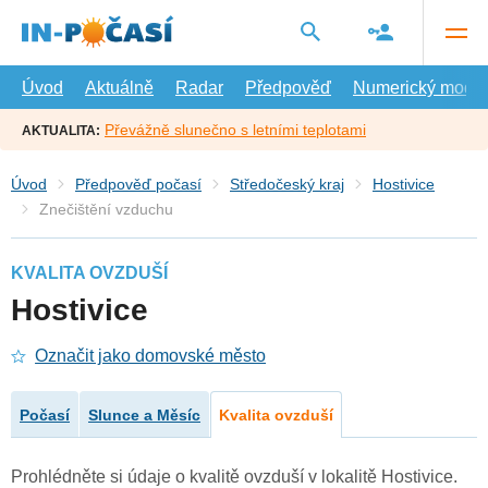
Přejít
na
hlavní
obsah
Úvod
Aktuálně
Radar
Předpověď
Numerický model
Převážně slunečno s letními teplotami
AKTUALITA:
Úvod
Předpověď počasí
Středočeský kraj
Hostivice
Znečištění vzduchu
KVALITA OVZDUŠÍ
Hostivice
Označit jako domovské město
Počasí
Slunce a Měsíc
Kvalita ovzduší
Prohlédněte si údaje o kvalitě ovzduší v lokalitě Hostivice.