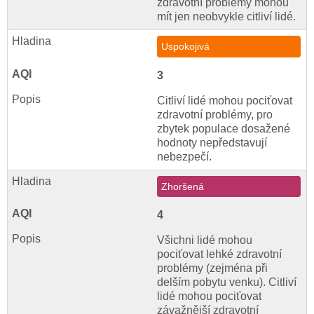
zdravotní problémy mohou
mít jen neobvykle citliví lidé.
Uspokojivá
3
Citliví lidé mohou pociťovat
zdravotní problémy, pro
zbytek populace dosažené
hodnoty nepředstavují
nebezpečí.
Zhoršená
4
Všichni lidé mohou
pociťovat lehké zdravotní
problémy (zejména při
delším pobytu venku). Citliví
lidé mohou pociťovat
závažnější zdravotní