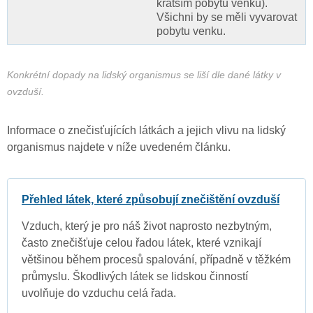
kratším pobytu venku).
Všichni by se měli vyvarovat
pobytu venku.
Konkrétní dopady na lidský organismus se liší dle dané látky v
ovzduší.
Informace o znečisťujících látkách a jejich vlivu na lidský
organismus najdete v níže uvedeném článku.
Přehled látek, které způsobují znečištění ovzduší
Vzduch, který je pro náš život naprosto nezbytným,
často znečišťuje celou řadou látek, které vznikají
většinou během procesů spalování, případně v těžkém
průmyslu. Škodlivých látek se lidskou činností
uvolňuje do vzduchu celá řada.