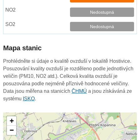
Nedostupná
Nedostupná
Mapa stanic
Prohlédněte si údaje o kvalitě ovzduší v lokalitě Hostivice.
Posuzování kvality ovzduší je rozděleno podle jednotlivých
veličin (PM10, NO2 atd.). Celková kvalita ovzduší je
posuzována podle nejméně příznivě hodnocené veličiny.
Data jsou měřena na stanicích
ČHMÚ
a jsou získáváná ze
systému
ISKO
.
+
−