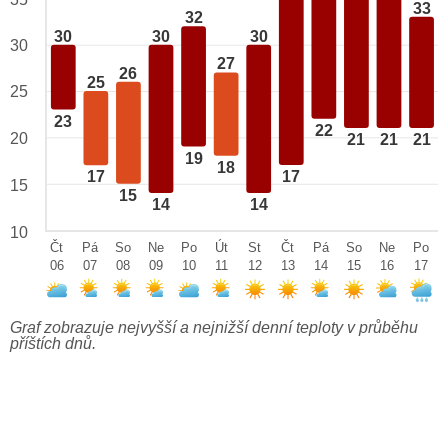
33
32
30
30
30
30
27
26
25
25
23
22
20
21
21
21
19
18
17
17
15
15
14
14
10
Čt
Pá
So
Ne
Po
Út
St
Čt
Pá
So
Ne
Po
06
07
08
09
10
11
12
13
14
15
16
17
Graf zobrazuje nejvyšší a nejnižší denní teploty v průběhu
příštích dnů.