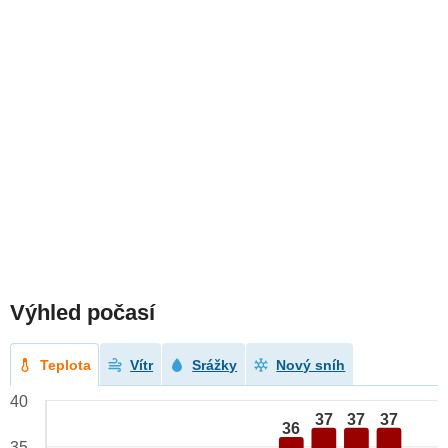
Výhled počasí
Teplota
Vítr
Srážky
Nový sníh
40
37
37
37
36
35