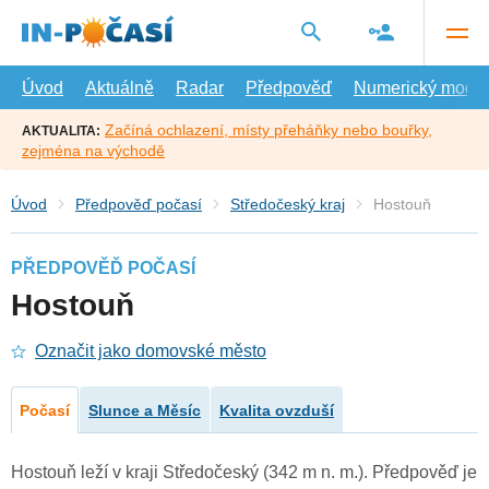
Přejít
na
hlavní
obsah
Úvod
Aktuálně
Radar
Předpověď
Numerický model
Začíná ochlazení, místy přeháňky nebo bouřky,
AKTUALITA:
zejména na východě
Úvod
Předpověď počasí
Středočeský kraj
Hostouň
PŘEDPOVĚĎ POČASÍ
Hostouň
Označit jako domovské město
Počasí
Slunce a Měsíc
Kvalita ovzduší
Hostouň leží v kraji Středočeský (342 m n. m.). Předpověď je