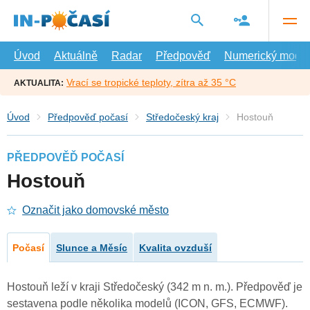
Přejít
na
hlavní
obsah
Úvod
Aktuálně
Radar
Předpověď
Numerický model
Vrací se tropické teploty, zítra až 35 °C
AKTUALITA:
Úvod
Předpověď počasí
Středočeský kraj
Hostouň
PŘEDPOVĚĎ POČASÍ
Hostouň
Označit jako domovské město
Počasí
Slunce a Měsíc
Kvalita ovzduší
Hostouň leží v kraji Středočeský (342 m n. m.). Předpověď je
sestavena podle několika modelů (ICON, GFS, ECMWF).