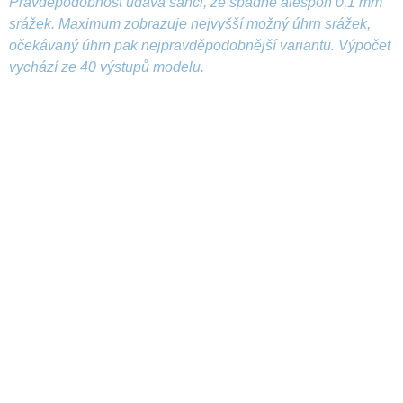
Pravděpodobnost udává šanci, že spadne alespoň 0,1 mm
srážek. Maximum zobrazuje nejvyšší možný úhrn srážek,
očekávaný úhrn pak nejpravděpodobnější variantu. Výpočet
vychází ze 40 výstupů modelu.