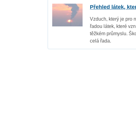
Přehled látek, kt
Vzduch, který je pro 
řadou látek, které vz
těžkém průmyslu. Ško
celá řada.