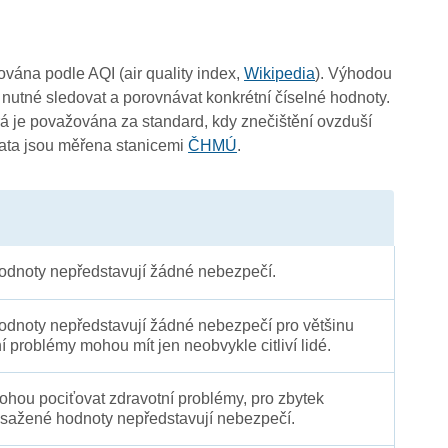
čována podle AQI (air quality index,
Wikipedia
). Výhodou
 nutné sledovat a porovnávat konkrétní číselné hodnoty.
3
 je považována za standard, kdy znečištění ovzduší
Data jsou měřena stanicemi
ČHMÚ
.
dnoty nepředstavují žádné nebezpečí.
2
dnoty nepředstavují žádné nebezpečí pro většinu
ní problémy mohou mít jen neobvykle citliví lidé.
3
 mohou pociťovat zdravotní problémy, pro zbytek
sažené hodnoty nepředstavují nebezpečí.