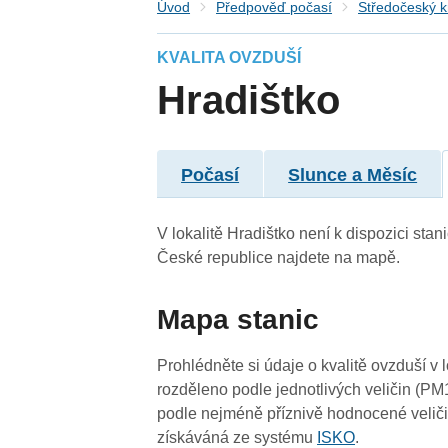
Úvod
Předpověď počasí
Středočeský k
KVALITA OVZDUŠÍ
Hradištko
Počasí
Slunce a Měsíc
V lokalitě Hradištko není k dispozici stan
České republice najdete na mapě.
Mapa stanic
4
3
Prohlédněte si údaje o kvalitě ovzduší v 
3
4
4
rozděleno podle jednotlivých veličin (PM
3
4
podle nejméně příznivě hodnocené veliči
získáváná ze systému
ISKO
.
3