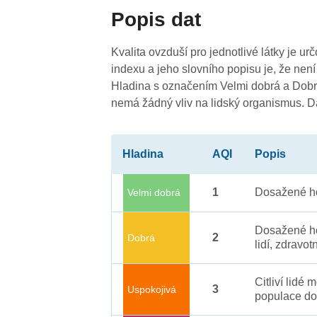
Popis dat
3
3
Kvalita ovzduší pro jednotlivé látky je ur
indexu a jeho slovního popisu je, že není
Hladina s označením Velmi dobrá a Dobrá
nemá žádný vliv na lidský organismus. 
3
3
Hladina
AQI
Popis
1
Dosažené ho
Velmi dobrá
Dosažené ho
2
Dobrá
lidí, zdravot
Citliví lidé
3
Uspokojivá
populace do