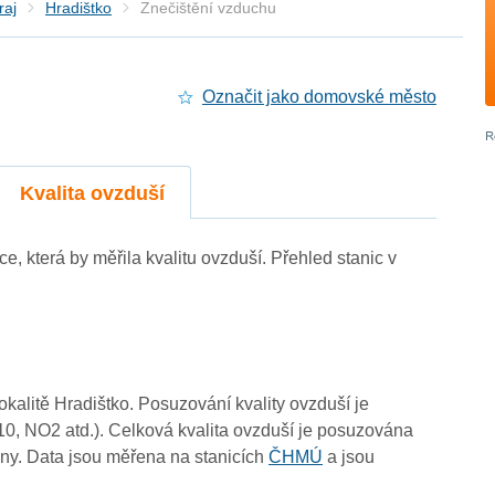
raj
Hradištko
Znečištění vzduchu
Označit jako domovské město
Kvalita ovzduší
4
ice, která by měřila kvalitu ovzduší. Přehled stanic v
-
-
4
3
lokalitě Hradištko. Posuzování kvality ovzduší je
10, NO2 atd.). Celková kvalita ovzduší je posuzována
0
ny. Data jsou měřena na stanicích
ČHMÚ
a jsou