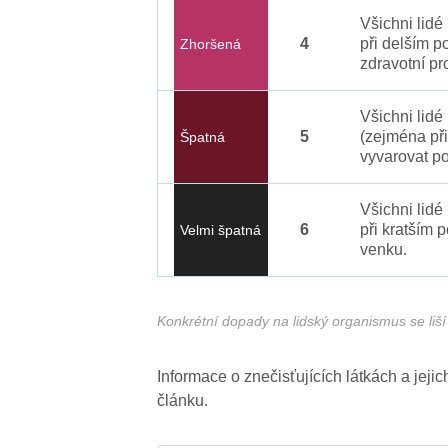
Všichni lid
4
při delším p
Zhoršená
zdravotní pr
Všichni lidé
5
(zejména při
Špatná
vyvarovat po
Všichni lidé
6
při kratším 
Velmi špatná
venku.
Konkrétní dopady na lidský organismus se liší 
Informace o znečisťujících látkách a jej
článku.