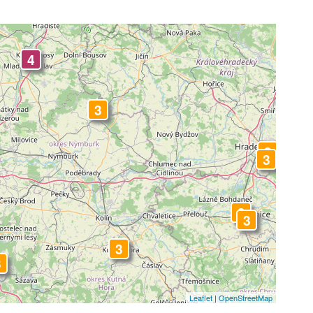
3
4
3
3
3
3
3
3
3
Leaflet
|
OpenStreetMap