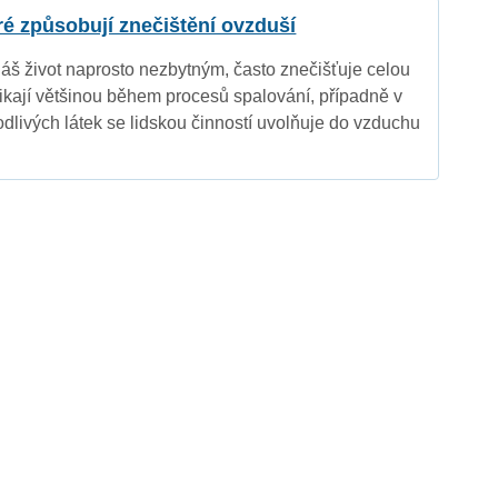
eré způsobují znečištění ovzduší
náš život naprosto nezbytným, často znečišťuje celou
nikají většinou během procesů spalování, případně v
dlivých látek se lidskou činností uvolňuje do vzduchu