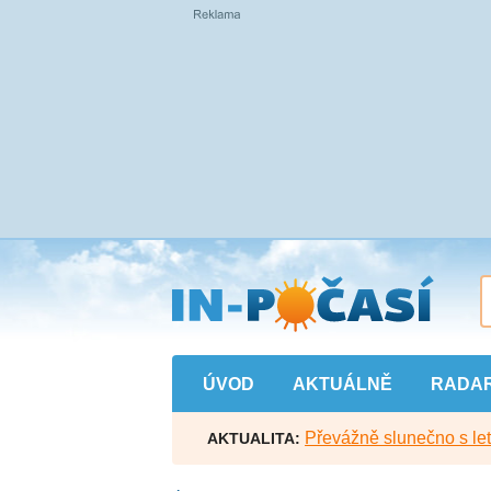
Přejít
na
hlavní
obsah
ÚVOD
AKTUÁLNĚ
RADA
Převážně slunečno s let
AKTUALITA: