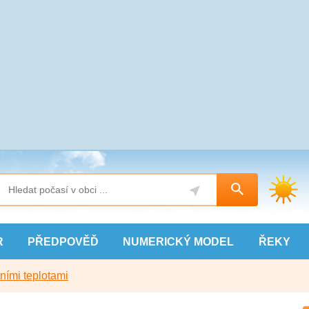
R
PŘEDPOVĚĎ
NUMERICKÝ
MODEL
ŘEKY
ními teplotami