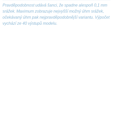
Pravděpodobnost udává šanci, že spadne alespoň 0,1 mm
srážek. Maximum zobrazuje nejvyšší možný úhrn srážek,
očekávaný úhrn pak nejpravděpodobnější variantu. Výpočet
vychází ze 40 výstupů modelu.