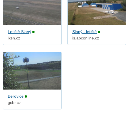
Letiště Slaný
Slaný - letiště
lksn.cz
is.abconline.cz
Beřovice
gcbr.cz