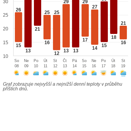
29
29
30
27
26
25
25
25
21
20
21
18
17
15
16
16
15
15
14
13
13
13
12
10
So
Ne
Po
Út
St
Čt
Pá
So
Ne
Po
Út
St
08
09
10
11
12
13
14
15
16
17
18
19
Graf zobrazuje nejvyšší a nejnižší denní teploty v průběhu
příštích dnů.