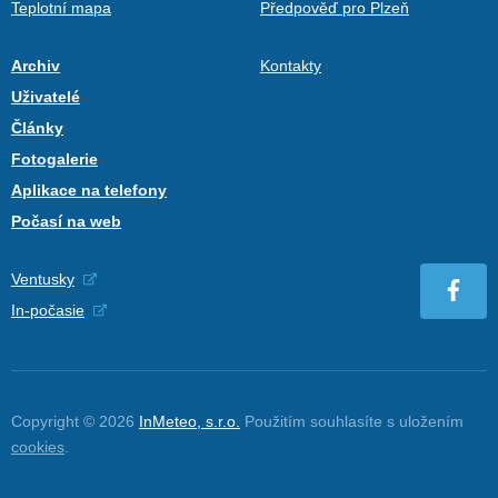
Teplotní mapa
Předpověď pro Plzeň
Archiv
Kontakty
Uživatelé
Články
Fotogalerie
Aplikace na telefony
Počasí na web
Ventusky
In-počasie
Copyright © 2026
InMeteo, s.r.o.
Použitím souhlasíte s uložením
cookies
.