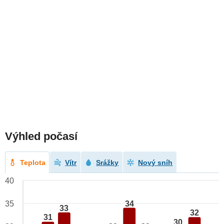
Výhled počasí
Teplota
Vítr
Srážky
Nový sníh
40
34
35
33
32
31
30