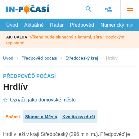
Přejít
na
hlavní
obsah
Úvod
Aktuálně
Radar
Předpověď
Numerický model
Víkend bude slunečný s letními, zítra i tropickými
AKTUALITA:
teplotami
Úvod
Předpověď počasí
Středočeský kraj
Hrdlív
PŘEDPOVĚĎ POČASÍ
Hrdlív
Označit jako domovské město
Počasí
Slunce a Měsíc
Kvalita ovzduší
Hrdlív leží v kraji Středočeský (296 m n. m.). Předpověď je