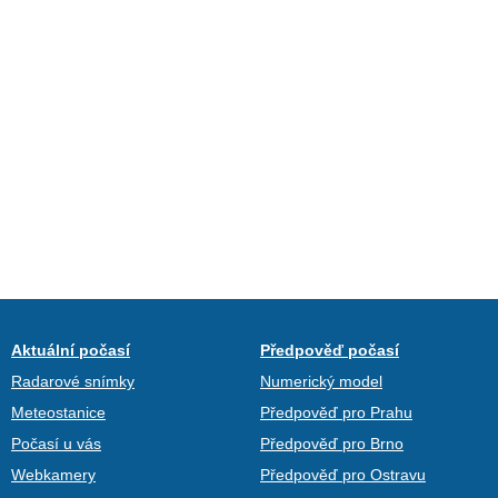
Aktuální počasí
Předpověď počasí
Radarové snímky
Numerický model
Meteostanice
Předpověď pro Prahu
Počasí u vás
Předpověď pro Brno
Webkamery
Předpověď pro Ostravu