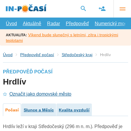
Přejít
na
hlavní
obsah
Úvod
Aktuálně
Radar
Předpověď
Numerický model
Víkend bude slunečný s letními, zítra i tropickými
AKTUALITA:
teplotami
Úvod
Předpověď počasí
Středočeský kraj
Hrdlív
PŘEDPOVĚĎ POČASÍ
Hrdlív
Označit jako domovské město
Počasí
Slunce a Měsíc
Kvalita ovzduší
Hrdlív leží v kraji Středočeský (296 m n. m.). Předpověď je