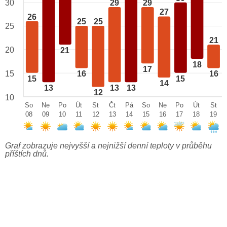
29
29
30
27
26
25
25
25
21
20
21
18
17
15
16
16
15
15
14
13
13
13
12
10
So
Ne
Po
Út
St
Čt
Pá
So
Ne
Po
Út
St
08
09
10
11
12
13
14
15
16
17
18
19
Graf zobrazuje nejvyšší a nejnižší denní teploty v průběhu
příštích dnů.