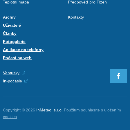
Teplotní mapa
Předpověď pro Plzeň
Archiv
Kontakty
Uživatelé
Články
Fotogalerie
Aplikace na telefony
Počasí na web
Ventusky
In-počasie
Copyright © 2026
InMeteo, s.r.o.
Použitím souhlasíte s uložením
cookies
.