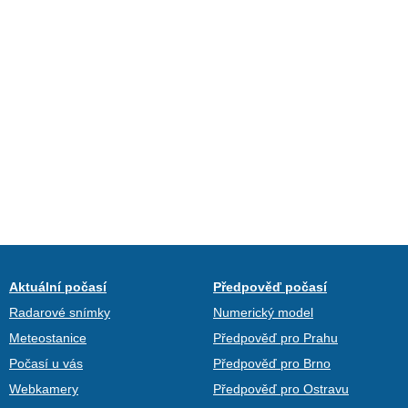
Aktuální počasí
Předpověď počasí
Radarové snímky
Numerický model
Meteostanice
Předpověď pro Prahu
Počasí u vás
Předpověď pro Brno
Webkamery
Předpověď pro Ostravu