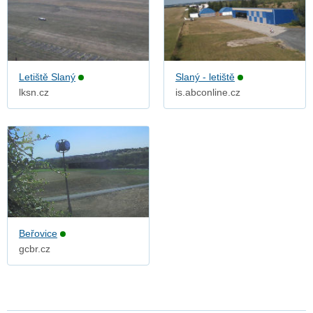
Letiště Slaný
Slaný - letiště
lksn.cz
is.abconline.cz
Beřovice
gcbr.cz