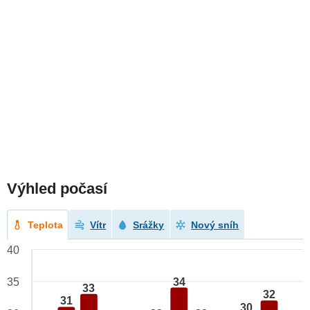
Výhled počasí
Teplota
Vítr
Srážky
Nový sníh
40
34
35
33
32
31
30