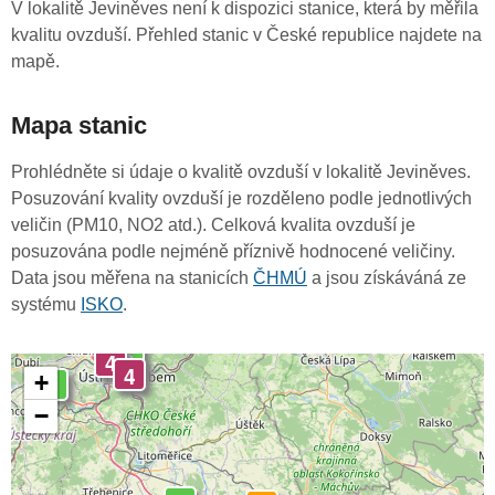
V lokalitě Jeviněves není k dispozici stanice, která by měřila
kvalitu ovzduší. Přehled stanic v České republice najdete na
mapě.
Mapa stanic
Prohlédněte si údaje o kvalitě ovzduší v lokalitě Jeviněves.
Posuzování kvality ovzduší je rozděleno podle jednotlivých
veličin (PM10, NO2 atd.). Celková kvalita ovzduší je
posuzována podle nejméně příznivě hodnocené veličiny.
Data jsou měřena na stanicích
ČHMÚ
a jsou získáváná ze
systému
ISKO
.
0
4
4
+
0
−