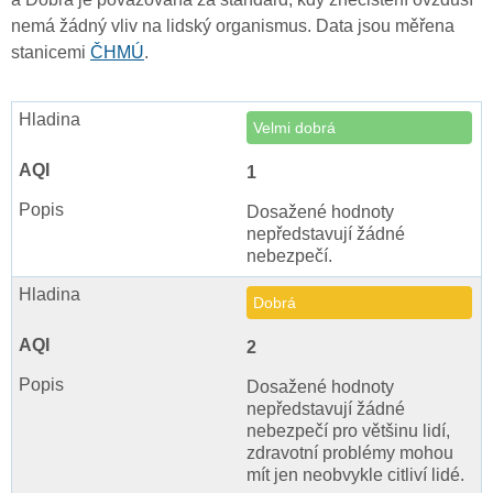
nemá žádný vliv na lidský organismus. Data jsou měřena
stanicemi
ČHMÚ
.
Velmi dobrá
1
Dosažené hodnoty
nepředstavují žádné
nebezpečí.
Dobrá
2
Dosažené hodnoty
nepředstavují žádné
nebezpečí pro většinu lidí,
zdravotní problémy mohou
mít jen neobvykle citliví lidé.