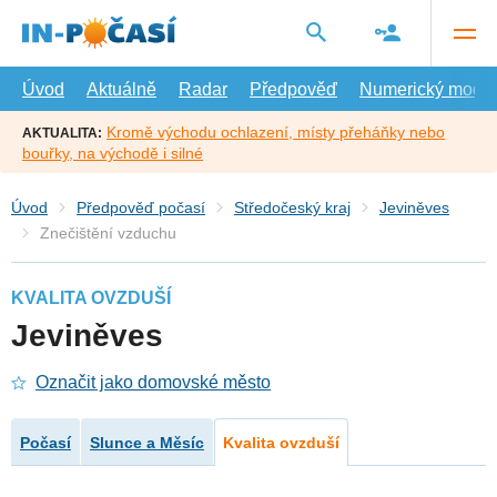
Přejít
na
hlavní
obsah
Úvod
Aktuálně
Radar
Předpověď
Numerický model
Kromě východu ochlazení, místy přeháňky nebo
AKTUALITA:
bouřky, na východě i silné
Úvod
Předpověď počasí
Středočeský kraj
Jeviněves
Znečištění vzduchu
KVALITA OVZDUŠÍ
Jeviněves
Označit jako domovské město
Počasí
Slunce a Měsíc
Kvalita ovzduší