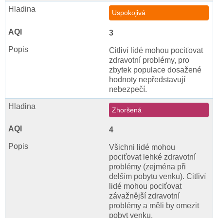
Uspokojivá
3
Citliví lidé mohou pociťovat
zdravotní problémy, pro
zbytek populace dosažené
hodnoty nepředstavují
nebezpečí.
Zhoršená
4
Všichni lidé mohou
pociťovat lehké zdravotní
problémy (zejména při
delším pobytu venku). Citliví
lidé mohou pociťovat
závažnější zdravotní
problémy a měli by omezit
pobyt venku.