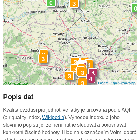
0
3
0
3
3
3
3
3
-
4
3
3
3
3
3
4
3
4
3
Leaflet
|
OpenStreetMap
Popis dat
Kvalita ovzduší pro jednotlivé látky je určována podle AQI
(air quality index,
Wikipedia
). Výhodou indexu a jeho
slovního popisu je, že není nutné sledovat a porovnávat
konkrétní číselné hodnoty. Hladina s označením Velmi dobrá
a Dobrá je považována za standard, kdy znečištění ovzduší