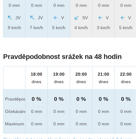
0 mm
0 mm
0 mm
0 mm
0 mm
0 mm
JV
JV
V
SV
V
V
9 km/h
7 km/h
5 km/h
4 km/h
3 km/h
5 km/h
Pravděpodobnost srážek na 48 hodin
18:00
19:00
20:00
21:00
22:00
dnes
dnes
dnes
dnes
dnes
0 %
0 %
0 %
0 %
0 %
Pravděpod.
Očekáváno
0 mm
0 mm
0 mm
0 mm
0 mm
Maximum
0 mm
0 mm
0 mm
0 mm
0 mm