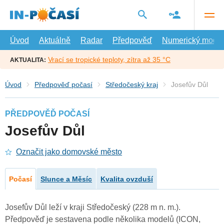
Přejít
na
hlavní
obsah
Úvod
Aktuálně
Radar
Předpověď
Numerický model
Vrací se tropické teploty, zítra až 35 °C
AKTUALITA:
Úvod
Předpověď počasí
Středočeský kraj
Josefův Důl
PŘEDPOVĚĎ POČASÍ
Josefův Důl
Označit jako domovské město
Počasí
Slunce a Měsíc
Kvalita ovzduší
Josefův Důl leží v kraji Středočeský (228 m n. m.).
Předpověď je sestavena podle několika modelů (ICON,