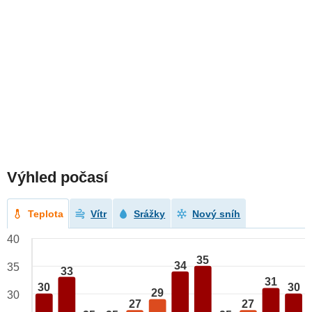
Výhled počasí
Teplota
Vítr
Srážky
Nový sníh
40
35
34
35
33
31
30
30
29
30
27
27