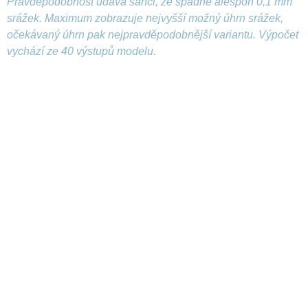
Pravděpodobnost udává šanci, že spadne alespoň 0,1 mm
srážek. Maximum zobrazuje nejvyšší možný úhrn srážek,
očekávaný úhrn pak nejpravděpodobnější variantu. Výpočet
vychází ze 40 výstupů modelu.