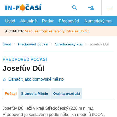
Přejít
na
hlavní
obsah
Úvod
Aktuálně
Radar
Předpověď
Numerický model
Vrací se tropické teploty, zítra až 35 °C
AKTUALITA:
Úvod
Předpověď počasí
Středočeský kraj
Josefův Důl
PŘEDPOVĚĎ POČASÍ
Josefův Důl
Označit jako domovské město
Počasí
Slunce a Měsíc
Kvalita ovzduší
Josefův Důl leží v kraji Středočeský (228 m n. m.).
Předpověď je sestavena podle několika modelů (ICON,