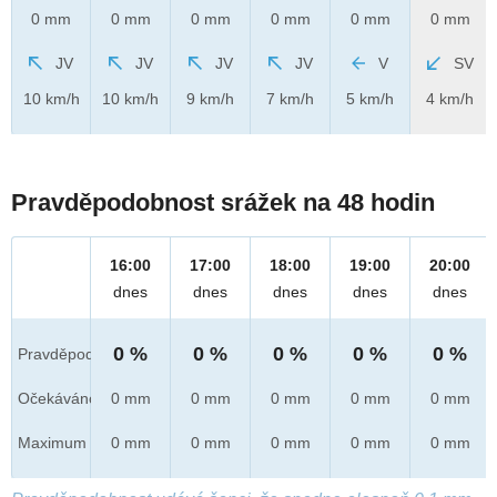
0 mm
0 mm
0 mm
0 mm
0 mm
0 mm
JV
JV
JV
JV
V
SV
10 km/h
10 km/h
9 km/h
7 km/h
5 km/h
4 km/h
Pravděpodobnost srážek na 48 hodin
16:00
17:00
18:00
19:00
20:00
dnes
dnes
dnes
dnes
dnes
0 %
0 %
0 %
0 %
0 %
Pravděpod.
Očekáváno
0 mm
0 mm
0 mm
0 mm
0 mm
Maximum
0 mm
0 mm
0 mm
0 mm
0 mm