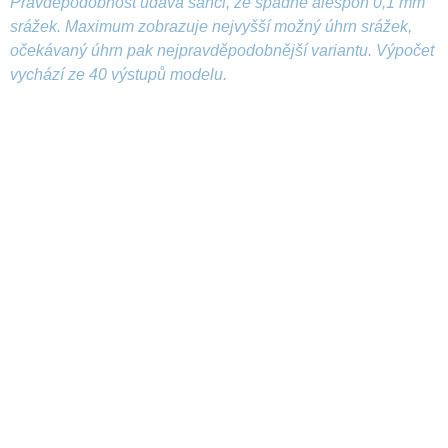
Pravděpodobnost udává šanci, že spadne alespoň 0,1 mm
srážek. Maximum zobrazuje nejvyšší možný úhrn srážek,
očekávaný úhrn pak nejpravděpodobnější variantu. Výpočet
vychází ze 40 výstupů modelu.