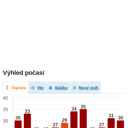
Výhled počasí
Teplota
Vítr
Srážky
Nový sníh
40
35
34
35
33
31
30
30
29
30
27
27