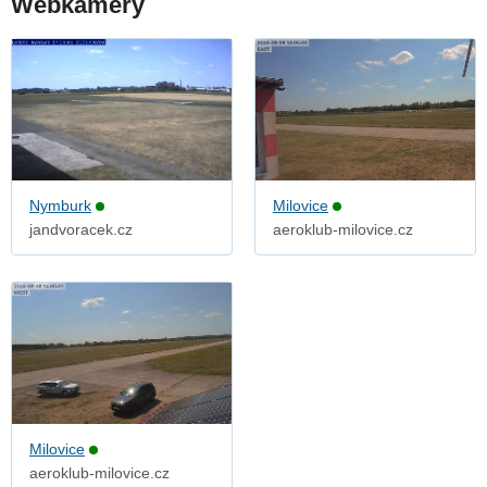
Webkamery
Nymburk
Milovice
jandvoracek.cz
aeroklub-milovice.cz
Milovice
aeroklub-milovice.cz