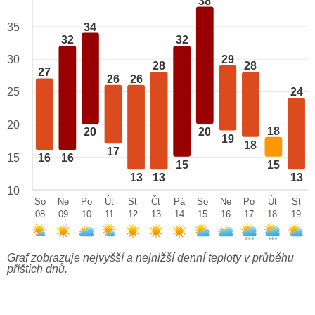
38
34
35
32
32
29
30
28
28
27
26
26
25
24
20
18
20
20
19
18
17
15
16
16
15
15
13
13
13
10
So
Ne
Po
Út
St
Čt
Pá
So
Ne
Po
Út
St
08
09
10
11
12
13
14
15
16
17
18
19
Graf zobrazuje nejvyšší a nejnižší denní teploty v průběhu
příštích dnů.