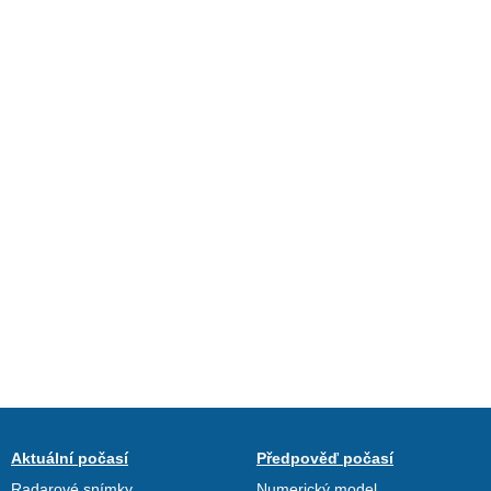
Aktuální počasí
Předpověď počasí
Radarové snímky
Numerický model