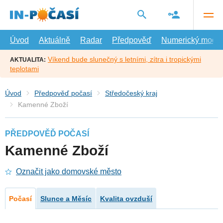
Přejít
na
hlavní
obsah
Úvod
Aktuálně
Radar
Předpověď
Numerický model
Víkend bude slunečný s letními, zítra i tropickými
AKTUALITA:
teplotami
Úvod
Předpověď počasí
Středočeský kraj
Kamenné Zboží
PŘEDPOVĚĎ POČASÍ
Kamenné Zboží
Označit jako domovské město
Počasí
Slunce a Měsíc
Kvalita ovzduší