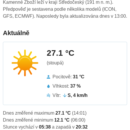
Kamenné Zboží leží v kraji Středočeský (191 m n. m.).
Předpověď je sestavena podle několika modelů (ICON,
GFS, ECMWF). Naposledy byla aktualizována dnes v 13:00.
Aktuálně
27.1 °C
(stoupá)
Pocitově:
31 °C
Vlhkost:
37 %
Vítr:
S, 4 km/h
Dnes změřené maximum
27.1 °C
(14:01)
Dnes změřené minimum
12.1 °C
(06:00)
Slunce vychází v
05:38
a zapadá v
20:32