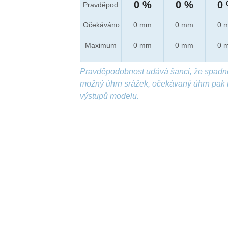
0 %
0 %
0
Pravděpod.
Očekáváno
0 mm
0 mm
0 
Maximum
0 mm
0 mm
0 
Pravděpodobnost udává šanci, že spadn
možný úhrn srážek, očekávaný úhrn pak 
výstupů modelu.