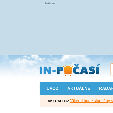
Přejít
na
hlavní
obsah
ÚVOD
AKTUÁLNĚ
RADA
Víkend bude slunečný s l
AKTUALITA: