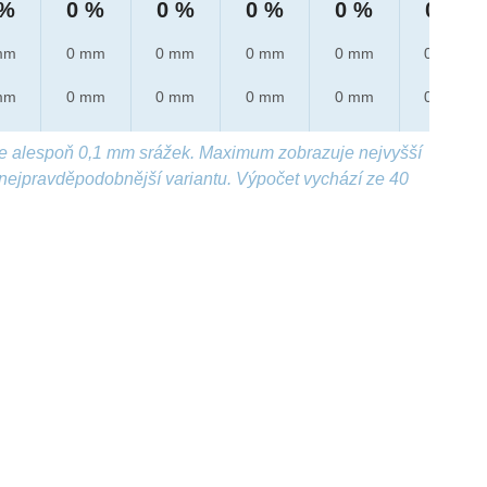
 %
0 %
0 %
0 %
0 %
0 %
mm
0 mm
0 mm
0 mm
0 mm
0 mm
mm
0 mm
0 mm
0 mm
0 mm
0 mm
e alespoň 0,1 mm srážek. Maximum zobrazuje nejvyšší
nejpravděpodobnější variantu. Výpočet vychází ze 40