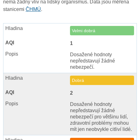
nemá žádný vliv na lidský organismus. Data jsou měřena
stanicemi
ČHMÚ
.
Velmi dobrá
1
Dosažené hodnoty
nepředstavují žádné
nebezpečí.
Dobrá
2
Dosažené hodnoty
nepředstavují žádné
nebezpečí pro většinu lidí,
zdravotní problémy mohou
mít jen neobvykle citliví lidé.