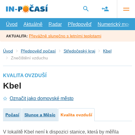
Přejít
na
hlavní
obsah
Úvod
Aktuálně
Radar
Předpověď
Numerický model
Převážně slunečno s letními teplotami
AKTUALITA:
Úvod
Předpověď počasí
Středočeský kraj
Kbel
Znečištění vzduchu
KVALITA OVZDUŠÍ
Kbel
Označit jako domovské město
Počasí
Slunce a Měsíc
Kvalita ovzduší
V lokalitě Kbel není k dispozici stanice, která by měřila