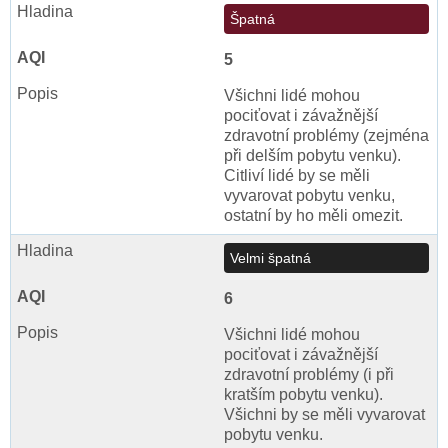
Špatná
5
Všichni lidé mohou
pociťovat i závažnější
zdravotní problémy (zejména
při delším pobytu venku).
Citliví lidé by se měli
vyvarovat pobytu venku,
ostatní by ho měli omezit.
Velmi špatná
6
Všichni lidé mohou
pociťovat i závažnější
zdravotní problémy (i při
kratším pobytu venku).
Všichni by se měli vyvarovat
pobytu venku.