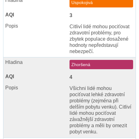
Uspokojivá
3
Citliví lidé mohou pociťovat
zdravotní problémy, pro
zbytek populace dosažené
hodnoty nepředstavují
nebezpečí.
Zhoršená
4
Všichni lidé mohou
pociťovat lehké zdravotní
problémy (zejména při
delším pobytu venku). Citliví
lidé mohou pociťovat
závažnější zdravotní
problémy a měli by omezit
pobyt venku.