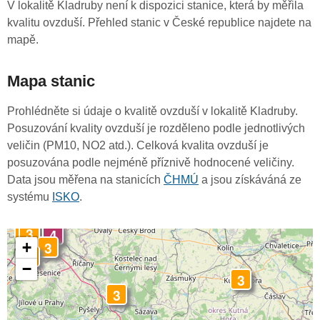
V lokalitě Kladruby není k dispozici stanice, která by měřila
kvalitu ovzduší. Přehled stanic v České republice najdete na
mapě.
Mapa stanic
Prohlédněte si údaje o kvalitě ovzduší v lokalitě Kladruby.
Posuzování kvality ovzduší je rozděleno podle jednotlivých
veličin (PM10, NO2 atd.). Celková kvalita ovzduší je
posuzována podle nejméně příznivě hodnocené veličiny.
Data jsou měřena na stanicích
ČHMÚ
a jsou získáváná ze
systému
ISKO
.
3
3
4
3
+
3
−
3
3