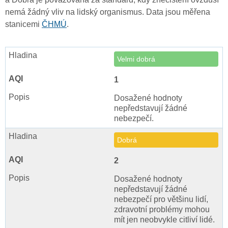
nemá žádný vliv na lidský organismus. Data jsou měřena
stanicemi
ČHMÚ
.
Velmi dobrá
1
Dosažené hodnoty
nepředstavují žádné
nebezpečí.
Dobrá
2
Dosažené hodnoty
nepředstavují žádné
nebezpečí pro většinu lidí,
zdravotní problémy mohou
mít jen neobvykle citliví lidé.