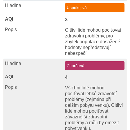
Uspokojivá
3
Citliví lidé mohou pociťovat
zdravotní problémy, pro
zbytek populace dosažené
hodnoty nepředstavují
nebezpečí.
Zhoršená
4
Všichni lidé mohou
pociťovat lehké zdravotní
problémy (zejména při
delším pobytu venku). Citliví
lidé mohou pociťovat
závažnější zdravotní
problémy a měli by omezit
pobyt venku.