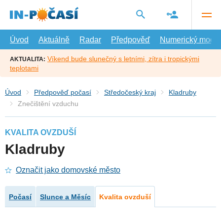
Přejít
na
hlavní
obsah
Úvod
Aktuálně
Radar
Předpověď
Numerický model
Víkend bude slunečný s letními, zítra i tropickými
AKTUALITA:
teplotami
Úvod
Předpověď počasí
Středočeský kraj
Kladruby
Znečištění vzduchu
KVALITA OVZDUŠÍ
Kladruby
Označit jako domovské město
Počasí
Slunce a Měsíc
Kvalita ovzduší