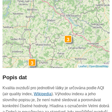
3
3
Leaflet
|
OpenStreetMap
Popis dat
Kvalita ovzduší pro jednotlivé látky je určována podle AQI
(air quality index,
Wikipedia
). Výhodou indexu a jeho
slovního popisu je, že není nutné sledovat a porovnávat
konkrétní číselné hodnoty. Hladina s označením Velmi dobrá
a Dobrá je považována za standard, kdy znečištění ovzduší