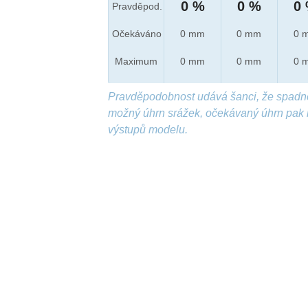
0 %
0 %
0
Pravděpod.
Očekáváno
0 mm
0 mm
0 
Maximum
0 mm
0 mm
0 
Pravděpodobnost udává šanci, že spadn
možný úhrn srážek, očekávaný úhrn pak 
výstupů modelu.