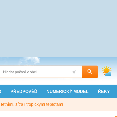
R
PŘEDPOVĚĎ
NUMERICKÝ
MODEL
ŘEKY
etními, zítra i tropickými teplotami