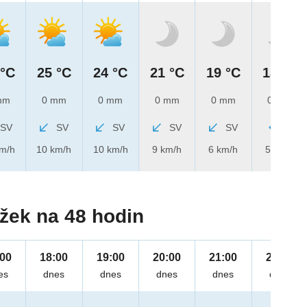
 °C
25 °C
24 °C
21 °C
19 °C
18 °C
mm
0 mm
0 mm
0 mm
0 mm
0 mm
SV
SV
SV
SV
SV
V
km/h
10 km/h
10 km/h
9 km/h
6 km/h
5 km/h
žek na 48 hodin
:00
18:00
19:00
20:00
21:00
22:00
es
dnes
dnes
dnes
dnes
dnes