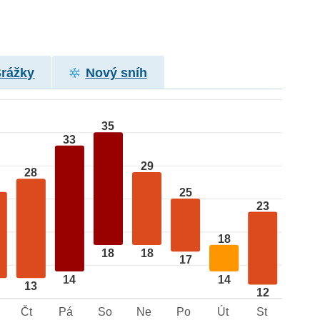
Srážky
Nový sníh
35
33
29
28
25
23
18
18
18
17
14
14
13
12
Čt
Pá
So
Ne
Po
Út
St