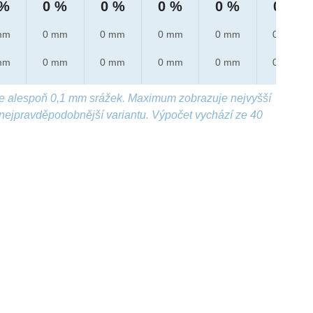
 %
0 %
0 %
0 %
0 %
0 %
mm
0 mm
0 mm
0 mm
0 mm
0 mm
mm
0 mm
0 mm
0 mm
0 mm
0 mm
e alespoň 0,1 mm srážek. Maximum zobrazuje nejvyšší
nejpravděpodobnější variantu. Výpočet vychází ze 40