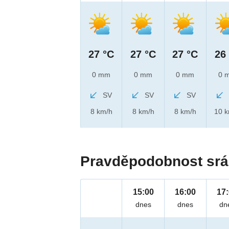
27 °C
27 °C
27 °C
26
0 mm
0 mm
0 mm
0 
SV
SV
SV
8 km/h
8 km/h
8 km/h
10 
Pravděpodobnost srá
15:00
16:00
17
dnes
dnes
dn