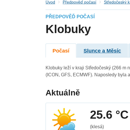
Úvod
Předpověď počasí
Středočeský k
PŘEDPOVĚĎ POČASÍ
Klobuky
Počasí
Slunce a Měsíc
Klobuky leží v kraji Středočeský (266 m 
(ICON, GFS, ECMWF). Naposledy byla ak
Aktuálně
25.6 °C
(klesá)