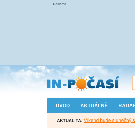
Přejít
na
hlavní
obsah
ÚVOD
AKTUÁLNĚ
RADA
Víkend bude slunečný s l
AKTUALITA: