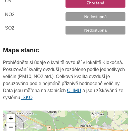
Zhoršená
Nedostupná
Nedostupná
Mapa stanic
Prohlédněte si údaje o kvalitě ovzduší v lokalitě Klokočná.
Posuzování kvality ovzduší je rozděleno podle jednotlivých
veličin (PM10, NO2 atd.). Celková kvalita ovzduší je
posuzována podle nejméně příznivě hodnocené veličiny.
Data jsou měřena na stanicích
ČHMÚ
a jsou získáváná ze
systému
ISKO
.
+
−