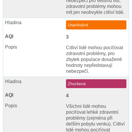
nebezpečí pro většinu lidí,
zdravotní problémy mohou
mít jen neobvykle citliví lidé.
Uspokojivá
3
Citliví lidé mohou pociťovat
zdravotní problémy, pro
zbytek populace dosažené
hodnoty nepředstavují
nebezpečí.
Zhoršená
4
Všichni lidé mohou
pociťovat lehké zdravotní
problémy (zejména při
delším pobytu venku). Citliví
lidé mohou pociťovat