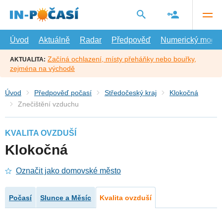
Přejít
na
hlavní
obsah
Úvod
Aktuálně
Radar
Předpověď
Numerický model
Začíná ochlazení, místy přeháňky nebo bouřky,
AKTUALITA:
zejména na východě
Úvod
Předpověď počasí
Středočeský kraj
Klokočná
Znečištění vzduchu
KVALITA OVZDUŠÍ
Klokočná
Označit jako domovské město
Počasí
Slunce a Měsíc
Kvalita ovzduší