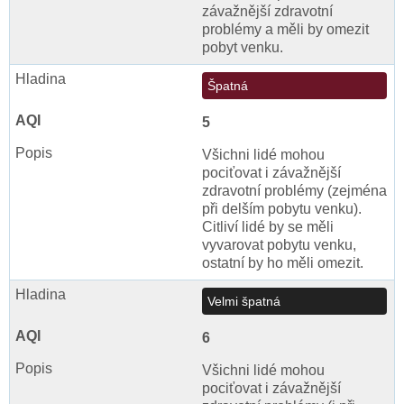
závažnější zdravotní
problémy a měli by omezit
pobyt venku.
Špatná
5
Všichni lidé mohou
pociťovat i závažnější
zdravotní problémy (zejména
při delším pobytu venku).
Citliví lidé by se měli
vyvarovat pobytu venku,
ostatní by ho měli omezit.
Velmi špatná
6
Všichni lidé mohou
pociťovat i závažnější