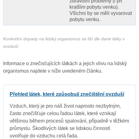
zdravotní problémy (i při
kratším pobytu venku).
Všichni by se měli vyvarovat
pobytu venku.
Konkrétní dopady na lidský organismus se liší dle dané látky v
ovzduší.
Informace o znečisťujících látkách a jejich vlivu na lidský
organismus najdete v níže uvedeném článku.
Přehled látek, které způsobují znečištění ovzduší
Vzduch, který je pro náš život naprosto nezbytným,
často znečišťuje celou řadou látek, které vznikají
většinou během procesů spalování, případně v těžkém
průmyslu. Škodlivých látek se lidskou činností
uvolňuje do vzduchu celá řada.