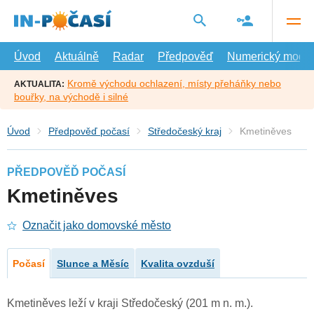
Přejít
na
hlavní
obsah
Úvod
Aktuálně
Radar
Předpověď
Numerický model
Kromě východu ochlazení, místy přeháňky nebo
AKTUALITA:
bouřky, na východě i silné
Úvod
Předpověď počasí
Středočeský kraj
Kmetiněves
PŘEDPOVĚĎ POČASÍ
Kmetiněves
Označit jako domovské město
Počasí
Slunce a Měsíc
Kvalita ovzduší
Kmetiněves leží v kraji Středočeský (201 m n. m.).