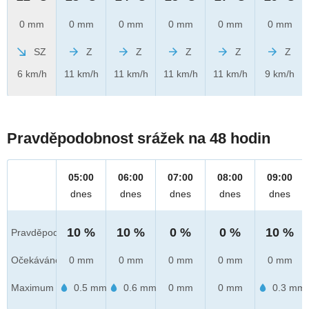
0 mm
0 mm
0 mm
0 mm
0 mm
0 mm
SZ
Z
Z
Z
Z
Z
6 km/h
11 km/h
11 km/h
11 km/h
11 km/h
9 km/h
Pravděpodobnost srážek na 48 hodin
05:00
06:00
07:00
08:00
09:00
dnes
dnes
dnes
dnes
dnes
10 %
10 %
0 %
0 %
10 %
Pravděpod.
Očekáváno
0 mm
0 mm
0 mm
0 mm
0 mm
Maximum
0.5 mm
0.6 mm
0 mm
0 mm
0.3 mm