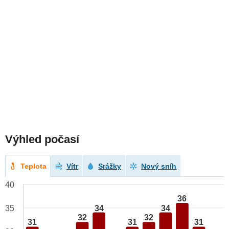
Výhled počasí
Teplota
Vítr
Srážky
Nový sníh
40
36
34
34
35
32
32
31
31
31