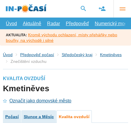
Přejít
na
hlavní
obsah
Úvod
Aktuálně
Radar
Předpověď
Numerický model
Kromě východu ochlazení, místy přeháňky nebo
AKTUALITA:
bouřky, na východě i silné
Úvod
Předpověď počasí
Středočeský kraj
Kmetiněves
Znečištění vzduchu
KVALITA OVZDUŠÍ
Kmetiněves
Označit jako domovské město
Počasí
Slunce a Měsíc
Kvalita ovzduší