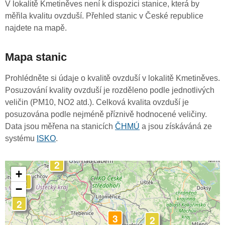
V lokalitě Kmetiněves není k dispozici stanice, která by
měřila kvalitu ovzduší. Přehled stanic v České republice
najdete na mapě.
Mapa stanic
Prohlédněte si údaje o kvalitě ovzduší v lokalitě Kmetiněves.
Posuzování kvality ovzduší je rozděleno podle jednotlivých
veličin (PM10, NO2 atd.). Celková kvalita ovzduší je
posuzována podle nejméně příznivě hodnocené veličiny.
Data jsou měřena na stanicích
ČHMÚ
a jsou získáváná ze
systému
ISKO
.
2
+
2
−
2
3
2