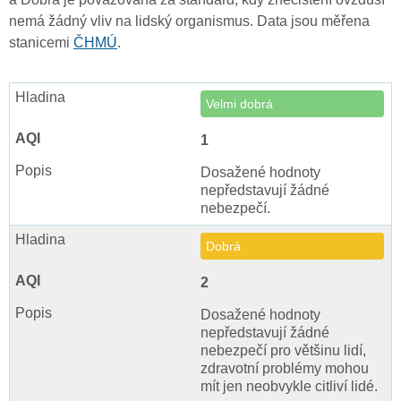
nemá žádný vliv na lidský organismus. Data jsou měřena
stanicemi
ČHMÚ
.
Velmi dobrá
1
Dosažené hodnoty
nepředstavují žádné
nebezpečí.
Dobrá
2
Dosažené hodnoty
nepředstavují žádné
nebezpečí pro většinu lidí,
zdravotní problémy mohou
mít jen neobvykle citliví lidé.