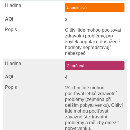
Uspokojivá
3
Citliví lidé mohou pociťovat
zdravotní problémy, pro
zbytek populace dosažené
hodnoty nepředstavují
nebezpečí.
Zhoršená
4
Všichni lidé mohou
pociťovat lehké zdravotní
problémy (zejména při
delším pobytu venku). Citliví
lidé mohou pociťovat
závažnější zdravotní
problémy a měli by omezit
pobyt venku.