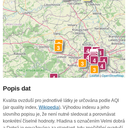
3
3
4
4
4
-
4
4
4
4
4
4
4
3
4
3
Leaflet
|
OpenStreetMap
4
Popis dat
Kvalita ovzduší pro jednotlivé látky je určována podle AQI
(air quality index,
Wikipedia
). Výhodou indexu a jeho
slovního popisu je, že není nutné sledovat a porovnávat
konkrétní číselné hodnoty. Hladina s označením Velmi dobrá
a Dobrá je považována za standard, kdy znečištění ovzduší