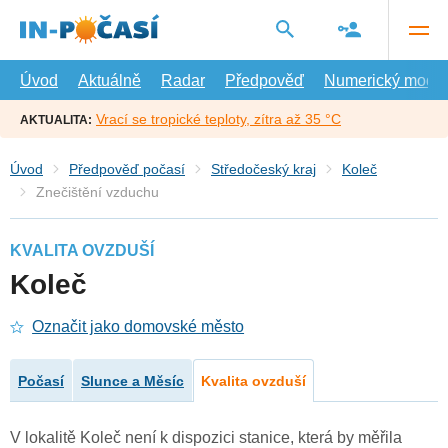
Přejít
na
hlavní
obsah
Úvod
Aktuálně
Radar
Předpověď
Numerický model
Vrací se tropické teploty, zítra až 35 °C
AKTUALITA:
Úvod
Předpověď počasí
Středočeský kraj
Koleč
Znečištění vzduchu
KVALITA OVZDUŠÍ
Koleč
Označit jako domovské město
Počasí
Slunce a Měsíc
Kvalita ovzduší
V lokalitě Koleč není k dispozici stanice, která by měřila