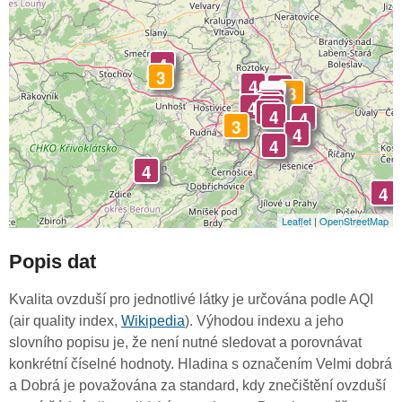
4
3
4
4
3
-
4
4
4
4
4
4
4
3
4
4
4
4
Leaflet
|
OpenStreetMap
Popis dat
Kvalita ovzduší pro jednotlivé látky je určována podle AQI
(air quality index,
Wikipedia
). Výhodou indexu a jeho
slovního popisu je, že není nutné sledovat a porovnávat
konkrétní číselné hodnoty. Hladina s označením Velmi dobrá
a Dobrá je považována za standard, kdy znečištění ovzduší