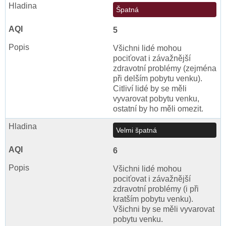
Špatná
5
Všichni lidé mohou
pociťovat i závažnější
zdravotní problémy (zejména
při delším pobytu venku).
Citliví lidé by se měli
vyvarovat pobytu venku,
ostatní by ho měli omezit.
Velmi špatná
6
Všichni lidé mohou
pociťovat i závažnější
zdravotní problémy (i při
kratším pobytu venku).
Všichni by se měli vyvarovat
pobytu venku.