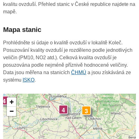
kvalitu ovzduší. Přehled stanic v České republice najdete na
mapě.
Mapa stanic
Prohlédněte si údaje o kvalitě ovzduší v lokalitě Koleč.
Posuzování kvality ovzduší je rozděleno podle jednotlivých
veličin (PM10, NO2 atd.). Celková kvalita ovzduší je
posuzována podle nejméně příznivě hodnocené veličiny.
Data jsou měřena na stanicích
ČHMÚ
a jsou získáváná ze
systému
ISKO
.
4
+
4
3
−