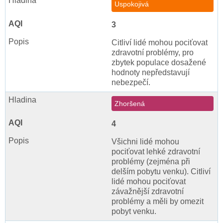
Uspokojivá
3
Citliví lidé mohou pociťovat
zdravotní problémy, pro
zbytek populace dosažené
hodnoty nepředstavují
nebezpečí.
Zhoršená
4
Všichni lidé mohou
pociťovat lehké zdravotní
problémy (zejména při
delším pobytu venku). Citliví
lidé mohou pociťovat
závažnější zdravotní
problémy a měli by omezit
pobyt venku.