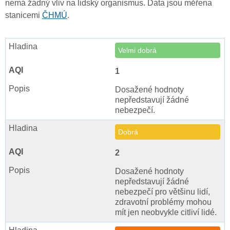
nemá žádný vliv na lidský organismus. Data jsou měřena
stanicemi
ČHMÚ
.
Velmi dobrá
1
Dosažené hodnoty
nepředstavují žádné
nebezpečí.
Dobrá
2
Dosažené hodnoty
nepředstavují žádné
nebezpečí pro většinu lidí,
zdravotní problémy mohou
mít jen neobvykle citliví lidé.