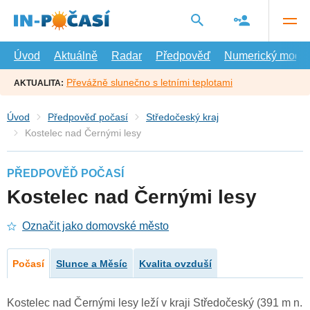
Přejít
na
hlavní
obsah
Úvod
Aktuálně
Radar
Předpověď
Numerický model
Převážně slunečno s letními teplotami
AKTUALITA:
Úvod
Předpověď počasí
Středočeský kraj
Kostelec nad Černými lesy
PŘEDPOVĚĎ POČASÍ
Kostelec nad Černými lesy
Označit jako domovské město
Počasí
Slunce a Měsíc
Kvalita ovzduší
Kostelec nad Černými lesy leží v kraji Středočeský (391 m n.