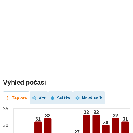
Výhled počasí
Teplota
Vítr
Srážky
Nový sníh
35
33
33
32
32
31
31
30
30
27