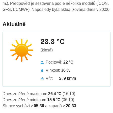
m.). Předpověď je sestavena podle několika modelů (ICON,
GFS, ECMWF). Naposledy byla aktualizována dnes v 20:00.
Aktuálně
23.3 °C
(klesá)
Pocitově:
22 °C
Vlhkost:
36 %
Vítr:
S, 9 km/h
Dnes změřené maximum
26.4 °C
(16:10)
Dnes změřené minimum
15.5 °C
(06:10)
Slunce vychází v
05:38
a zapadá v
20:33