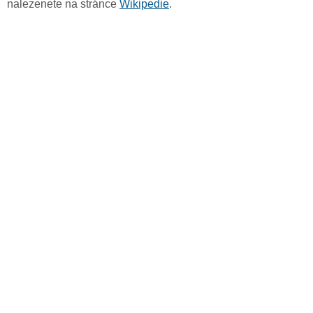
nalezenete na stránce
Wikipedie
.