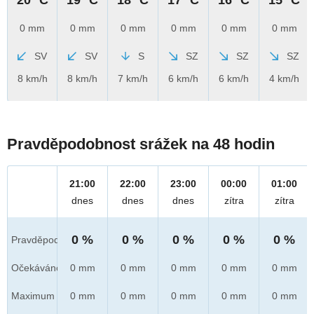
0 mm
0 mm
0 mm
0 mm
0 mm
0 mm
SV
SV
S
SZ
SZ
SZ
8 km/h
8 km/h
7 km/h
6 km/h
6 km/h
4 km/h
Pravděpodobnost srážek na 48 hodin
21:00
22:00
23:00
00:00
01:00
dnes
dnes
dnes
zítra
zítra
0 %
0 %
0 %
0 %
0 %
Pravděpod.
Očekáváno
0 mm
0 mm
0 mm
0 mm
0 mm
Maximum
0 mm
0 mm
0 mm
0 mm
0 mm