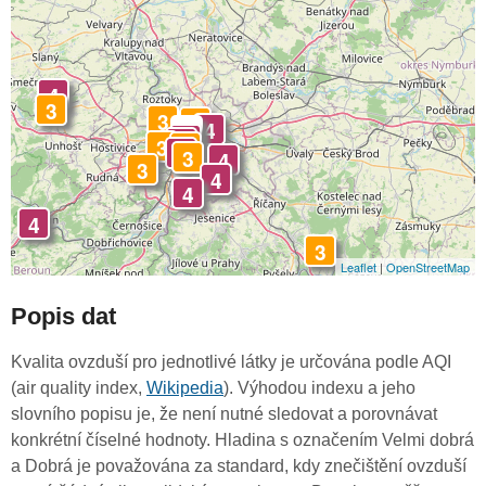
4
3
3
3
4
-
4
4
3
3
4
3
4
3
4
4
4
3
Leaflet
|
OpenStreetMap
Popis dat
Kvalita ovzduší pro jednotlivé látky je určována podle AQI
(air quality index,
Wikipedia
). Výhodou indexu a jeho
slovního popisu je, že není nutné sledovat a porovnávat
konkrétní číselné hodnoty. Hladina s označením Velmi dobrá
a Dobrá je považována za standard, kdy znečištění ovzduší