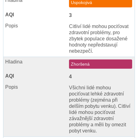
Uspokojivá
3
Citliví lidé mohou pociťovat
zdravotní problémy, pro
zbytek populace dosažené
hodnoty nepředstavují
nebezpečí.
Zhoršená
4
Všichni lidé mohou
pociťovat lehké zdravotní
problémy (zejména při
delším pobytu venku). Citliví
lidé mohou pociťovat
závažnější zdravotní
problémy a měli by omezit
pobyt venku.