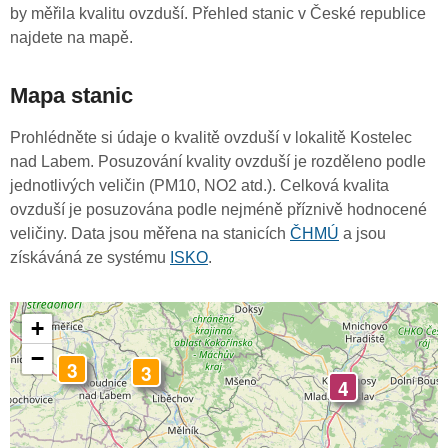
by měřila kvalitu ovzduší. Přehled stanic v České republice
najdete na mapě.
Mapa stanic
Prohlédněte si údaje o kvalitě ovzduší v lokalitě Kostelec
nad Labem. Posuzování kvality ovzduší je rozděleno podle
jednotlivých veličin (PM10, NO2 atd.). Celková kvalita
ovzduší je posuzována podle nejméně příznivě hodnocené
veličiny. Data jsou měřena na stanicích
ČHMÚ
a jsou
získáváná ze systému
ISKO
.
+
−
3
3
4