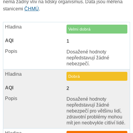
nemá žádný vliv na lidský organismus. Data jsou měřena
stanicemi
ČHMÚ
.
Velmi dobrá
1
Dosažené hodnoty
nepředstavují žádné
nebezpečí.
Dobrá
2
Dosažené hodnoty
nepředstavují žádné
nebezpečí pro většinu lidí,
zdravotní problémy mohou
mít jen neobvykle citliví lidé.