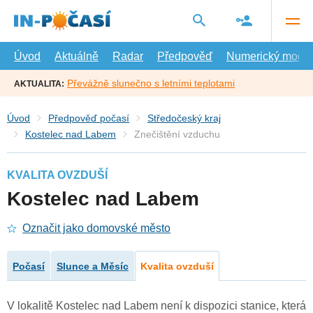
Přejít
na
hlavní
obsah
Úvod
Aktuálně
Radar
Předpověď
Numerický model
Převážně slunečno s letními teplotami
AKTUALITA:
Úvod
Předpověď počasí
Středočeský kraj
Kostelec nad Labem
Znečištění vzduchu
KVALITA OVZDUŠÍ
Kostelec nad Labem
Označit jako domovské město
Počasí
Slunce a Měsíc
Kvalita ovzduší
V lokalitě Kostelec nad Labem není k dispozici stanice, která