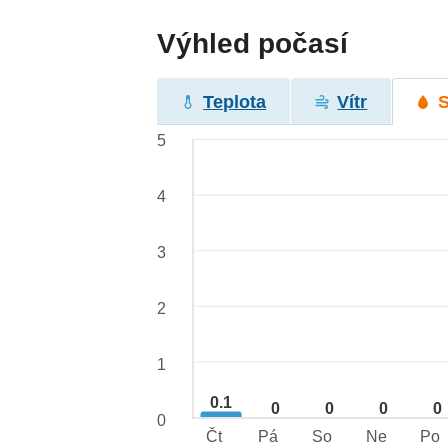
Výhled počasí
Teplota
Vítr
5
4
3
2
1
0.1
0
0
0
0
0
Čt
Pá
So
Ne
Po