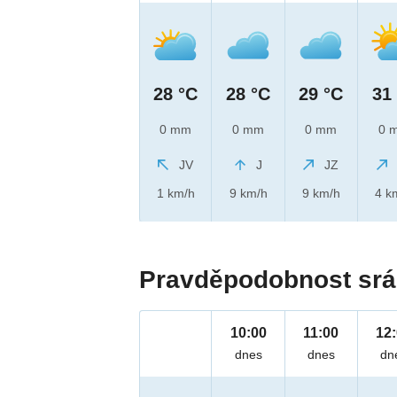
28 °C
28 °C
29 °C
31
0 mm
0 mm
0 mm
0 
JV
J
JZ
1 km/h
9 km/h
9 km/h
4 k
Pravděpodobnost srá
10:00
11:00
12
dnes
dnes
dn