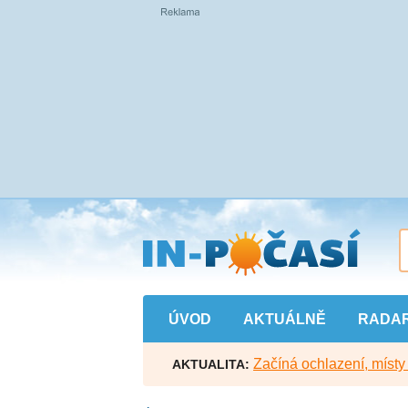
Přejít
na
hlavní
obsah
ÚVOD
AKTUÁLNĚ
RADA
Začíná ochlazení, míst
AKTUALITA: