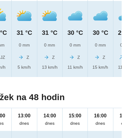
 °C
31 °C
31 °C
30 °C
30 °C
29 °C
mm
0 mm
0 mm
0 mm
0 mm
0 mm
JZ
Z
Z
Z
Z
JZ
m/h
5 km/h
13 km/h
11 km/h
15 km/h
11 km/h
žek na 48 hodin
:00
13:00
14:00
15:00
16:00
17:00
es
dnes
dnes
dnes
dnes
dnes