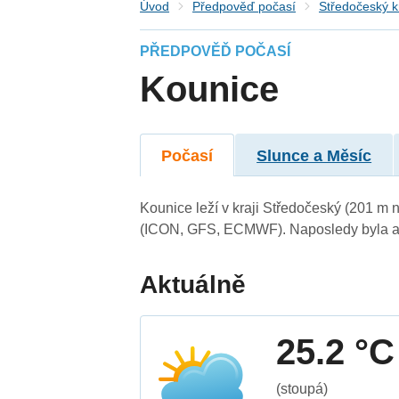
Úvod
Předpověď počasí
Středočeský k
PŘEDPOVĚĎ POČASÍ
Kounice
Počasí
Slunce a Měsíc
Kounice leží v kraji Středočeský (201 m 
(ICON, GFS, ECMWF). Naposledy byla ak
Aktuálně
25.2 °C
(stoupá)