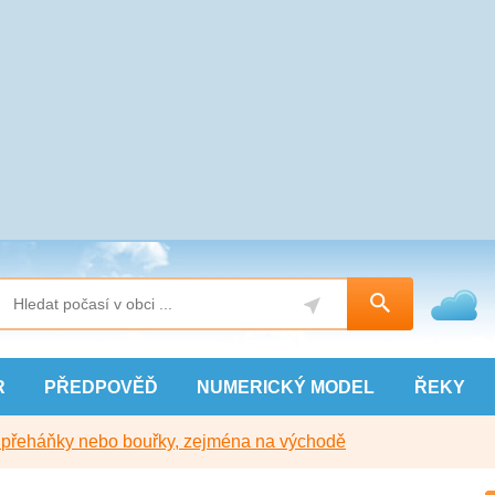
R
PŘEDPOVĚĎ
NUMERICKÝ
MODEL
ŘEKY
y přeháňky nebo bouřky, zejména na východě