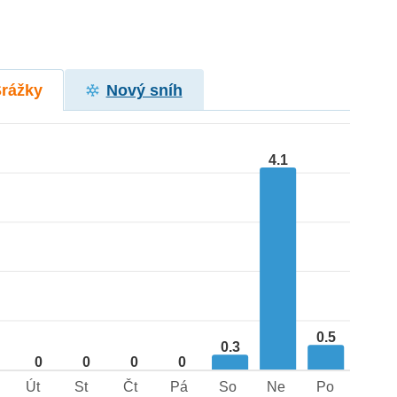
Srážky
Nový sníh
4.1
0.5
0.3
0
0
0
0
Út
St
Čt
Pá
So
Ne
Po