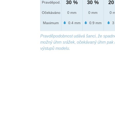
30 %
30 %
20
Pravděpod.
Očekáváno
0 mm
0 mm
0 
Maximum
0.4 mm
0.9 mm
3
Pravděpodobnost udává šanci, že spadn
možný úhrn srážek, očekávaný úhrn pak 
výstupů modelu.