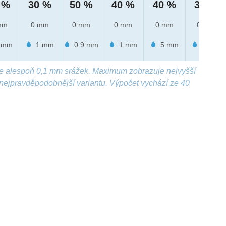
 %
30 %
50 %
40 %
40 %
30 %
mm
0 mm
0 mm
0 mm
0 mm
0 mm
 mm
1 mm
0.9 mm
1 mm
5 mm
1 mm
e alespoň 0,1 mm srážek. Maximum zobrazuje nejvyšší
nejpravděpodobnější variantu. Výpočet vychází ze 40