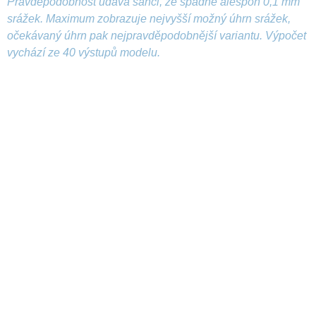
Pravděpodobnost udává šanci, že spadne alespoň 0,1 mm
srážek. Maximum zobrazuje nejvyšší možný úhrn srážek,
očekávaný úhrn pak nejpravděpodobnější variantu. Výpočet
vychází ze 40 výstupů modelu.