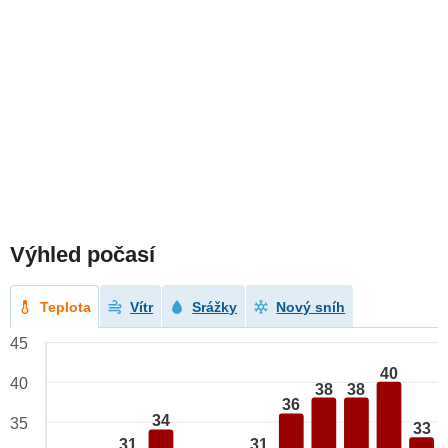
Výhled počasí
Teplota
Vítr
Srážky
Nový sníh
45
40
40
38
38
36
34
35
33
31
31