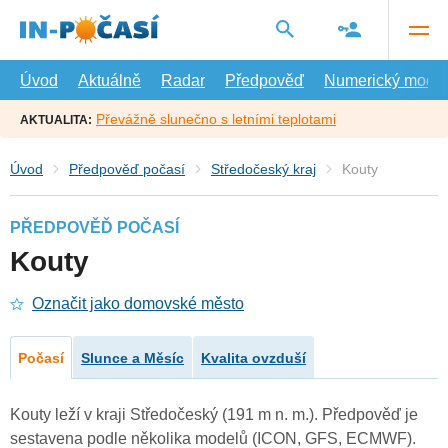
Přejít
na
hlavní
obsah
Úvod
Aktuálně
Radar
Předpověď
Numerický model
Převážně slunečno s letními teplotami
AKTUALITA:
Úvod
Předpověď počasí
Středočeský kraj
Kouty
PŘEDPOVĚĎ POČASÍ
Kouty
Označit jako domovské město
Počasí
Slunce a Měsíc
Kvalita ovzduší
Kouty leží v kraji Středočeský (191 m n. m.). Předpověď je
sestavena podle několika modelů (ICON, GFS, ECMWF).