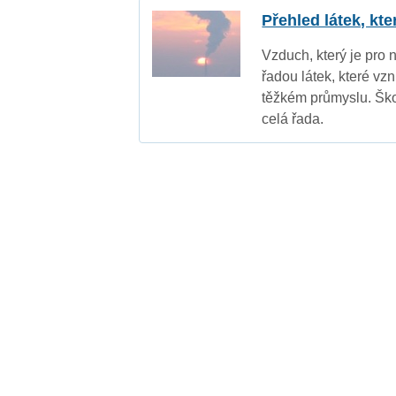
Přehled látek, kt
Vzduch, který je pro 
řadou látek, které vz
těžkém průmyslu. Ško
celá řada.