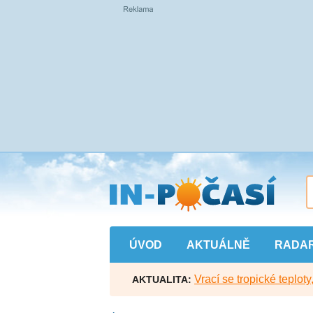
Přejít
na
hlavní
obsah
ÚVOD
AKTUÁLNĚ
RADA
Vrací se tropické teploty
AKTUALITA: