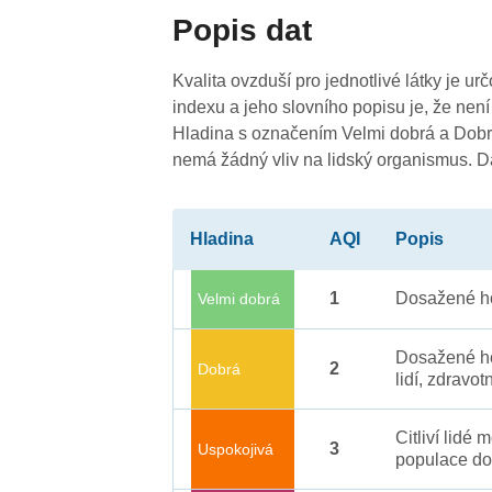
Popis dat
4
-
4
Kvalita ovzduší pro jednotlivé látky je ur
indexu a jeho slovního popisu je, že není
4
Hladina s označením Velmi dobrá a Dobrá
nemá žádný vliv na lidský organismus. 
4
Hladina
AQI
Popis
1
Dosažené ho
Velmi dobrá
Dosažené ho
2
Dobrá
lidí, zdravot
Citliví lidé
3
Uspokojivá
populace do