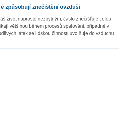
eré způsobují znečištění ovzduší
náš život naprosto nezbytným, často znečišťuje celou
nikají většinou během procesů spalování, případně v
dlivých látek se lidskou činností uvolňuje do vzduchu