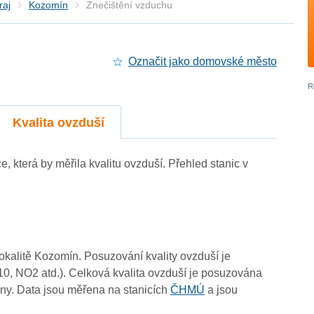
raj
Kozomín
Znečištění vzduchu
Označit jako domovské město
Kvalita ovzduší
e, která by měřila kvalitu ovzduší. Přehled stanic v
4
-
-
4
lokalitě Kozomín. Posuzování kvality ovzduší je
4
4
10, NO2 atd.). Celková kvalita ovzduší je posuzována
4
ny. Data jsou měřena na stanicích
ČHMÚ
a jsou