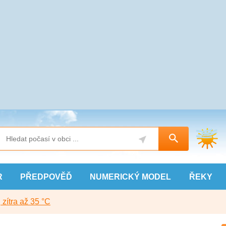
R
PŘEDPOVĚĎ
NUMERICKÝ
MODEL
ŘEKY
, zítra až 35 °C