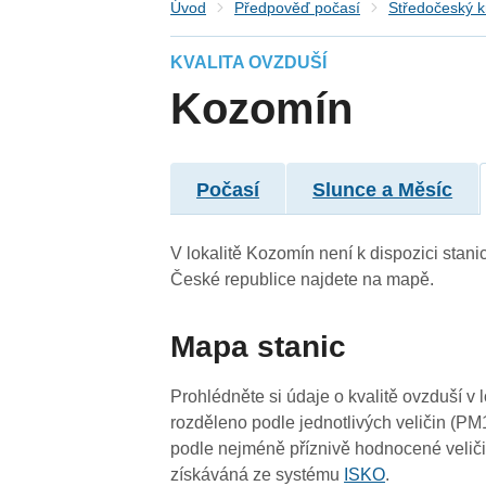
Úvod
Předpověď počasí
Středočeský k
KVALITA OVZDUŠÍ
Kozomín
Počasí
Slunce a Měsíc
V lokalitě Kozomín není k dispozici stanic
České republice najdete na mapě.
Mapa stanic
4
Prohlédněte si údaje o kvalitě ovzduší v 
rozděleno podle jednotlivých veličin (PM
podle nejméně příznivě hodnocené veliči
4
4
4
získáváná ze systému
ISKO
.