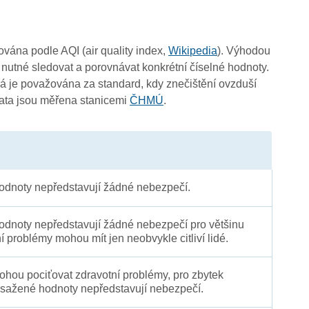
čována podle AQI (air quality index,
Wikipedia
). Výhodou
 nutné sledovat a porovnávat konkrétní číselné hodnoty.
 je považována za standard, kdy znečištění ovzduší
Data jsou měřena stanicemi
ČHMÚ
.
4
4
dnoty nepředstavují žádné nebezpečí.
dnoty nepředstavují žádné nebezpečí pro většinu
ní problémy mohou mít jen neobvykle citliví lidé.
 mohou pociťovat zdravotní problémy, pro zbytek
sažené hodnoty nepředstavují nebezpečí.