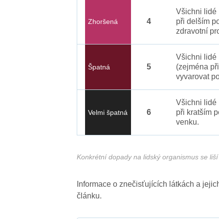
Všichni lid
4
při delším p
Zhoršená
zdravotní pr
Všichni lidé
5
(zejména při
Špatná
vyvarovat po
Všichni lidé
6
při kratším 
Velmi špatná
venku.
Konkrétní dopady na lidský organismus se liší 
Informace o znečisťujících látkách a jej
článku.