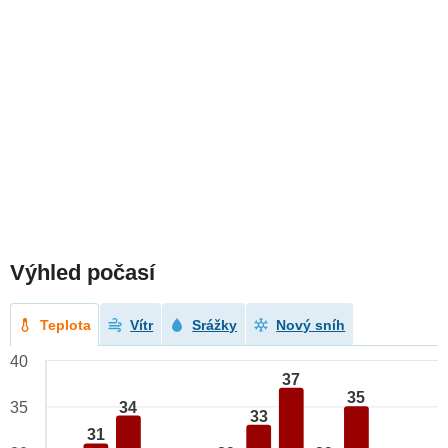
Výhled počasí
Teplota
Vítr
Srážky
Nový sníh
40
37
35
34
35
33
31