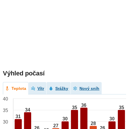
Výhled počasí
Teplota
Vítr
Srážky
Nový sníh
40
36
35
35
34
35
31
30
30
30
28
27
26
26