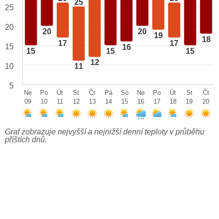
25
25
20
20
20
19
18
17
17
15
16
15
15
15
12
10
11
5
Ne
Po
Út
St
Čt
Pá
So
Ne
Po
Út
St
Čt
09
10
11
12
13
14
15
16
17
18
19
20
Graf zobrazuje nejvyšší a nejnižší denní teploty v průběhu
příštích dnů.