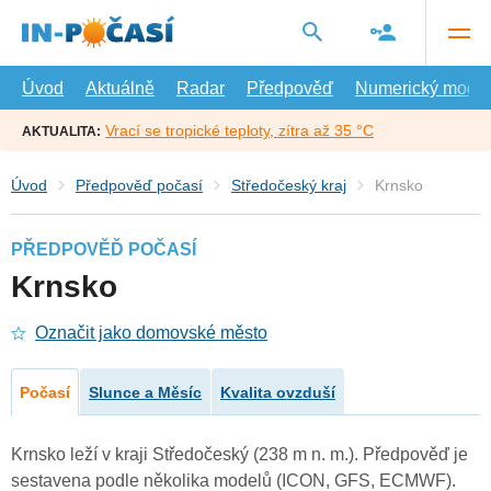
Přejít
na
hlavní
obsah
Úvod
Aktuálně
Radar
Předpověď
Numerický model
Vrací se tropické teploty, zítra až 35 °C
AKTUALITA:
Úvod
Předpověď počasí
Středočeský kraj
Krnsko
PŘEDPOVĚĎ POČASÍ
Krnsko
Označit jako domovské město
Počasí
Slunce a Měsíc
Kvalita ovzduší
Krnsko leží v kraji Středočeský (238 m n. m.). Předpověď je
sestavena podle několika modelů (ICON, GFS, ECMWF).