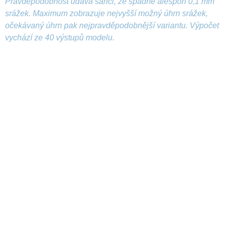
Pravděpodobnost udává šanci, že spadne alespoň 0,1 mm
srážek. Maximum zobrazuje nejvyšší možný úhrn srážek,
očekávaný úhrn pak nejpravděpodobnější variantu. Výpočet
vychází ze 40 výstupů modelu.