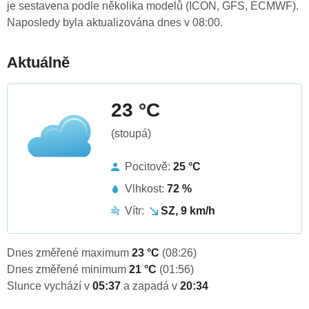
je sestavena podle několika modelů (ICON, GFS, ECMWF).
Naposledy byla aktualizována dnes v 08:00.
Aktuálně
23 °C
(stoupá)
Pocitově:
25 °C
Vlhkost:
72 %
Vítr:
SZ, 9 km/h
Dnes změřené maximum
23 °C
(08:26)
Dnes změřené minimum
21 °C
(01:56)
Slunce vychází v
05:37
a zapadá v
20:34