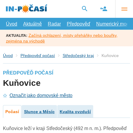
Přejít
na
hlavní
obsah
Úvod
Aktuálně
Radar
Předpověď
Numerický model
Začíná ochlazení, místy přeháňky nebo bouřky,
AKTUALITA:
zejména na východě
Úvod
Předpověď počasí
Středočeský kraj
Kuňovice
PŘEDPOVĚĎ POČASÍ
Kuňovice
Označit jako domovské město
Počasí
Slunce a Měsíc
Kvalita ovzduší
Kuňovice leží v kraji Středočeský (492 m n. m.). Předpověď