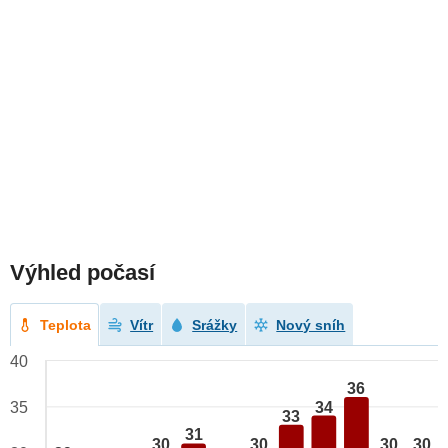
Výhled počasí
Teplota
Vítr
Srážky
Nový sníh
40
36
34
35
33
31
30
30
30
30