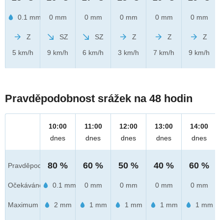
0.1 mm
0 mm
0 mm
0 mm
0 mm
0 mm
Z
SZ
SZ
Z
Z
Z
5 km/h
9 km/h
6 km/h
3 km/h
7 km/h
9 km/h
Pravděpodobnost srážek na 48 hodin
10:00
11:00
12:00
13:00
14:00
dnes
dnes
dnes
dnes
dnes
80 %
60 %
50 %
40 %
60 %
Pravděpod.
Očekáváno
0.1 mm
0 mm
0 mm
0 mm
0 mm
Maximum
2 mm
1 mm
1 mm
1 mm
1 mm