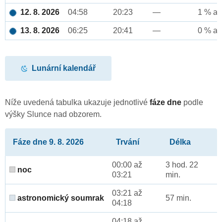
12. 8. 2026
04:58
20:23
—
1 % až
13. 8. 2026
06:25
20:41
—
0 % až
Lunární kalendář
Níže uvedená tabulka ukazuje jednotlivé
fáze dne
podle
výšky Slunce nad obzorem.
Fáze dne 9. 8. 2026
Trvání
Délka
00:00 až
3 hod. 22
noc
03:21
min.
03:21 až
astronomický soumrak
57 min.
04:18
04:18 až