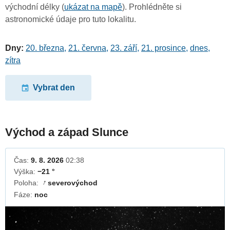
východní délky (
ukázat na mapě
). Prohlédněte si
astronomické údaje pro tuto lokalitu.
Dny:
20. března
,
21. června
,
23. září
,
21. prosince
,
dnes
,
zítra
Vybrat den
Východ a západ Slunce
Čas:
9. 8. 2026
02:38
Výška:
−21 °
Poloha:
severovýchod
↓
Fáze:
noc