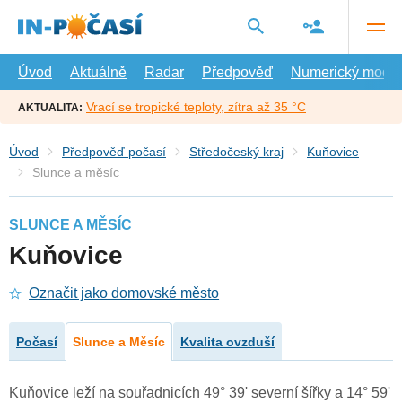
Přejít
na
hlavní
obsah
Úvod
Aktuálně
Radar
Předpověď
Numerický model
Vrací se tropické teploty, zítra až 35 °C
AKTUALITA:
Úvod
Předpověď počasí
Středočeský kraj
Kuňovice
Slunce a měsíc
SLUNCE A MĚSÍC
Kuňovice
Označit jako domovské město
Počasí
Slunce a Měsíc
Kvalita ovzduší
Kuňovice leží na souřadnicích 49° 39' severní šířky a 14° 59'