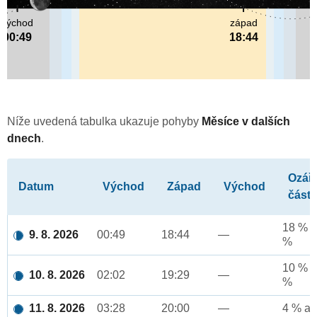
východ
západ
00:49
18:44
Níže uvedená tabulka ukazuje pohyby
Měsíce v dalších
dnech
.
Ozář
Datum
Východ
Západ
Východ
část
18 % a
9. 8. 2026
00:49
18:44
—
%
10 % a
10. 8. 2026
02:02
19:29
—
%
11. 8. 2026
03:28
20:00
—
4 % až