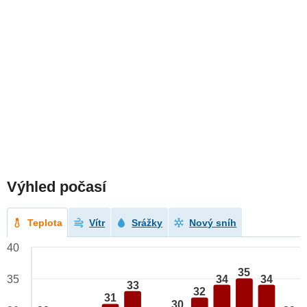
Výhled počasí
Teplota
Vítr
Srážky
Nový sníh
40
35
34
34
35
33
32
31
30