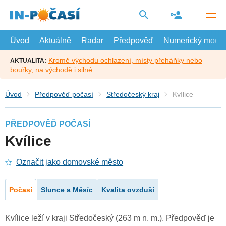
Přejít
na
hlavní
obsah
Úvod
Aktuálně
Radar
Předpověď
Numerický model
Kromě východu ochlazení, místy přeháňky nebo
AKTUALITA:
bouřky, na východě i silné
Úvod
Předpověď počasí
Středočeský kraj
Kvílice
PŘEDPOVĚĎ POČASÍ
Kvílice
Označit jako domovské město
Počasí
Slunce a Měsíc
Kvalita ovzduší
Kvílice leží v kraji Středočeský (263 m n. m.). Předpověď je