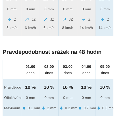
0 mm
0 mm
0 mm
0 mm
0 mm
0 mm
Z
JZ
JZ
JZ
Z
Z
5 km/h
6 km/h
6 km/h
8 km/h
14 km/h
14 km/h
Pravděpodobnost srážek na 48 hodin
01:00
02:00
03:00
04:00
05:00
dnes
dnes
dnes
dnes
dnes
10 %
10 %
10 %
10 %
10 %
Pravděpod.
Očekáváno
0 mm
0 mm
0 mm
0 mm
0 mm
Maximum
0.1 mm
2 mm
0.2 mm
0.7 mm
0.6 mm