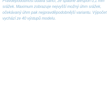
Pravděpodobnost udává šanci, že spadne alespoň 0,1 mm
srážek. Maximum zobrazuje nejvyšší možný úhrn srážek,
očekávaný úhrn pak nejpravděpodobnější variantu. Výpočet
vychází ze 40 výstupů modelu.