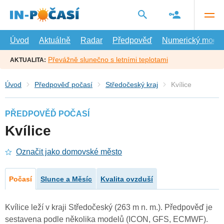
Přejít
na
hlavní
obsah
Úvod
Aktuálně
Radar
Předpověď
Numerický model
Převážně slunečno s letními teplotami
AKTUALITA:
Úvod
Předpověď počasí
Středočeský kraj
Kvílice
PŘEDPOVĚĎ POČASÍ
Kvílice
Označit jako domovské město
Počasí
Slunce a Měsíc
Kvalita ovzduší
Kvílice leží v kraji Středočeský (263 m n. m.). Předpověď je
sestavena podle několika modelů (ICON, GFS, ECMWF).