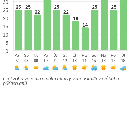
30
25
25
25
25
25
25
22
22
18
20
14
15
10
5
0
Pá
So
Ne
Po
Út
St
Čt
Pá
So
Ne
Po
Út
07
08
09
10
11
12
13
14
15
16
17
18
Graf zobrazuje maximální nárazy větru v km/h v průběhu
příštích dnů.