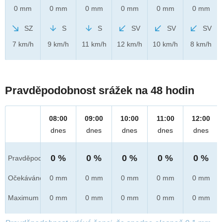
0 mm
0 mm
0 mm
0 mm
0 mm
0 mm
SZ
S
S
SV
SV
SV
7 km/h
9 km/h
11 km/h
12 km/h
10 km/h
8 km/h
Pravděpodobnost srážek na 48 hodin
08:00
09:00
10:00
11:00
12:00
dnes
dnes
dnes
dnes
dnes
0 %
0 %
0 %
0 %
0 %
Pravděpod.
Očekáváno
0 mm
0 mm
0 mm
0 mm
0 mm
Maximum
0 mm
0 mm
0 mm
0 mm
0 mm