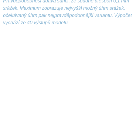
Pravděpodobnost udává šanci, že spadne alespoň 0,1 mm
srážek. Maximum zobrazuje nejvyšší možný úhrn srážek,
očekávaný úhrn pak nejpravděpodobnější variantu. Výpočet
vychází ze 40 výstupů modelu.