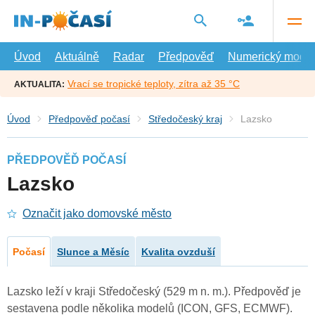
Přejít
na
hlavní
obsah
Úvod
Aktuálně
Radar
Předpověď
Numerický model
Vrací se tropické teploty, zítra až 35 °C
AKTUALITA:
Úvod
Předpověď počasí
Středočeský kraj
Lazsko
PŘEDPOVĚĎ POČASÍ
Lazsko
Označit jako domovské město
Počasí
Slunce a Měsíc
Kvalita ovzduší
Lazsko leží v kraji Středočeský (529 m n. m.). Předpověď je
sestavena podle několika modelů (ICON, GFS, ECMWF).