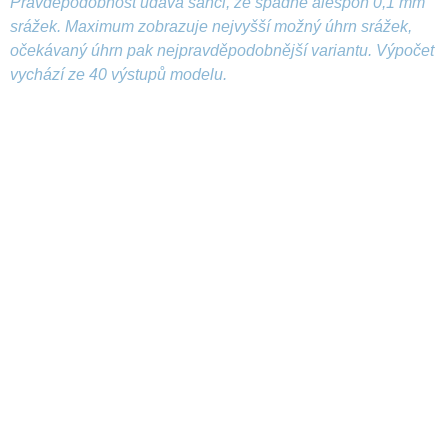
Pravděpodobnost udává šanci, že spadne alespoň 0,1 mm
srážek. Maximum zobrazuje nejvyšší možný úhrn srážek,
očekávaný úhrn pak nejpravděpodobnější variantu. Výpočet
vychází ze 40 výstupů modelu.