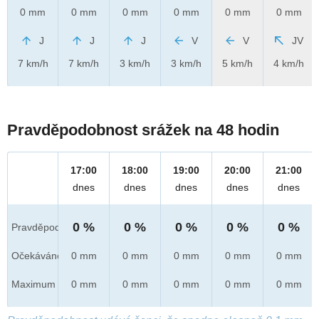
0 mm
0 mm
0 mm
0 mm
0 mm
0 mm
J
J
J
V
V
JV
7 km/h
7 km/h
3 km/h
3 km/h
5 km/h
4 km/h
Pravděpodobnost srážek na 48 hodin
17:00
18:00
19:00
20:00
21:00
dnes
dnes
dnes
dnes
dnes
0 %
0 %
0 %
0 %
0 %
Pravděpod.
Očekáváno
0 mm
0 mm
0 mm
0 mm
0 mm
Maximum
0 mm
0 mm
0 mm
0 mm
0 mm