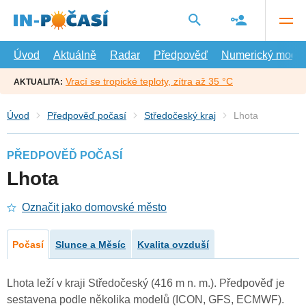
Přejít
na
hlavní
obsah
Úvod
Aktuálně
Radar
Předpověď
Numerický model
Vrací se tropické teploty, zítra až 35 °C
AKTUALITA:
Úvod
Předpověď počasí
Středočeský kraj
Lhota
PŘEDPOVĚĎ POČASÍ
Lhota
Označit jako domovské město
Počasí
Slunce a Měsíc
Kvalita ovzduší
Lhota leží v kraji Středočeský (416 m n. m.). Předpověď je
sestavena podle několika modelů (ICON, GFS, ECMWF).