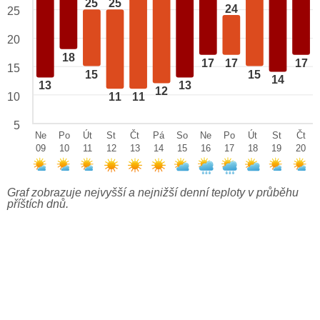
25
25
24
25
20
18
17
17
17
15
15
15
14
13
13
12
10
11
11
5
Ne
Po
Út
St
Čt
Pá
So
Ne
Po
Út
St
Čt
09
10
11
12
13
14
15
16
17
18
19
20
Graf zobrazuje nejvyšší a nejnižší denní teploty v průběhu
příštích dnů.