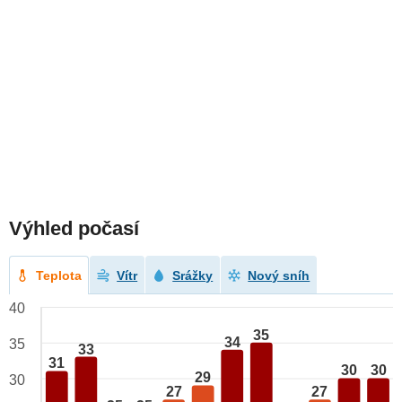
Výhled počasí
Teplota
Vítr
Srážky
Nový sníh
40
35
34
35
33
31
30
30
29
30
27
27