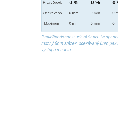
0 %
0 %
0
Pravděpod.
Očekáváno
0 mm
0 mm
0 
Maximum
0 mm
0 mm
0 
Pravděpodobnost udává šanci, že spadn
možný úhrn srážek, očekávaný úhrn pak 
výstupů modelu.