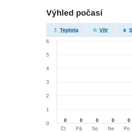
Výhled počasí
Teplota
Vítr
6
5
4
3
2
1
0
0
0
0
0
0
Čt
Pá
So
Ne
Po