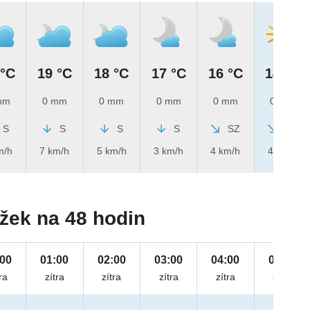
 °C
19 °C
18 °C
17 °C
16 °C
14 °C
mm
0 mm
0 mm
0 mm
0 mm
0 mm
S
S
S
S
SZ
SZ
m/h
7 km/h
5 km/h
3 km/h
4 km/h
4 km/h
žek na 48 hodin
:00
01:00
02:00
03:00
04:00
05:00
ra
zítra
zítra
zítra
zítra
zítra