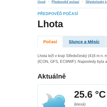
Úvod
Předpověď počasí
Středočeský k
PŘEDPOVĚĎ POČASÍ
Lhota
Počasí
Slunce a Měsíc
Lhota leží v kraji Středočeský (416 m n.
(ICON, GFS, ECMWF). Naposledy byla ak
Aktuálně
25.6 °C
(klesá)