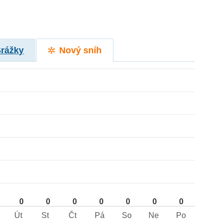
Srážky
Nový sníh
0
0
0
0
0
0
0
Út
St
Čt
Pá
So
Ne
Po