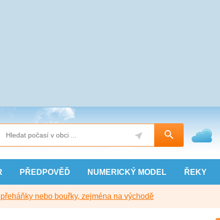
R
PŘEDPOVĚĎ
NUMERICKÝ
MODEL
ŘEKY
y přeháňky nebo bouřky, zejména na východě