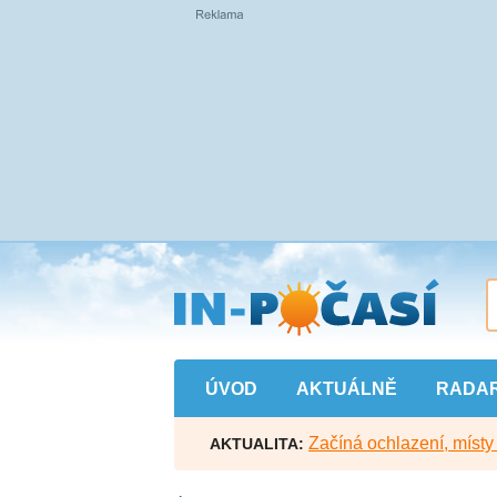
Přejít
na
hlavní
obsah
ÚVOD
AKTUÁLNĚ
RADA
Začíná ochlazení, míst
AKTUALITA: