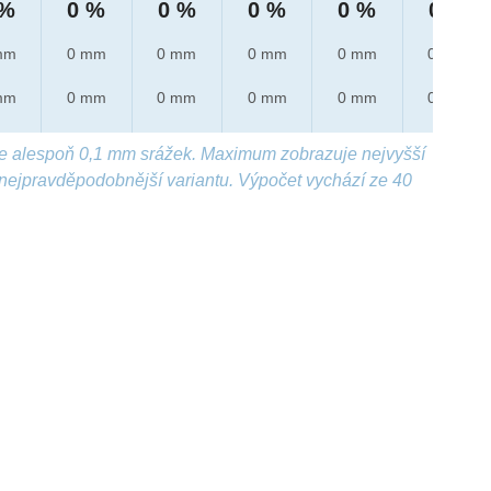
 %
0 %
0 %
0 %
0 %
0 %
mm
0 mm
0 mm
0 mm
0 mm
0 mm
mm
0 mm
0 mm
0 mm
0 mm
0 mm
e alespoň 0,1 mm srážek. Maximum zobrazuje nejvyšší
nejpravděpodobnější variantu. Výpočet vychází ze 40