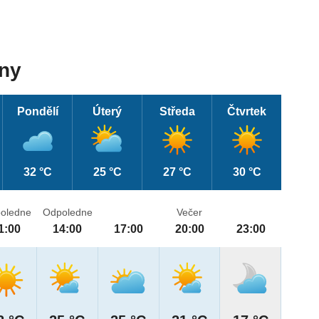
dny
Pondělí
Úterý
Středa
Čtvrtek
32 °C
25 °C
27 °C
30 °C
oledne
Odpoledne
Večer
1:00
14:00
17:00
20:00
23:00