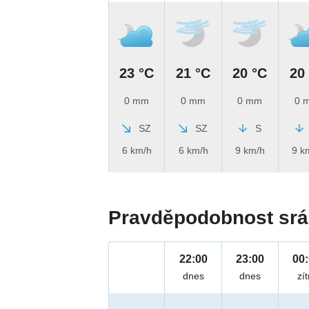
23 °C
21 °C
20 °C
20
0 mm
0 mm
0 mm
0 
SZ
SZ
S
6 km/h
6 km/h
9 km/h
9 k
Pravděpodobnost srá
22:00
23:00
00
dnes
dnes
zít