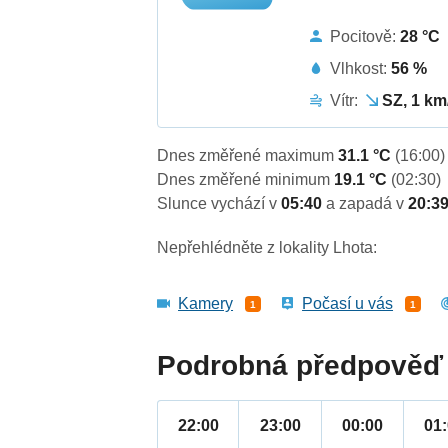
Pocitově:
28 °C
Vlhkost:
56 %
Vítr:
SZ, 1 km
Dnes změřené maximum
31.1 °C
(16:00)
Dnes změřené minimum
19.1 °C
(02:30)
Slunce vychází v
05:40
a zapadá v
20:3
Nepřehlédněte z lokality Lhota:
Kamery
Počasí u vás
1
1
Podrobná předpověď 
22:00
23:00
00:00
01