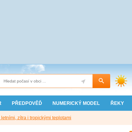
R
PŘEDPOVĚĎ
NUMERICKÝ
MODEL
ŘEKY
etními, zítra i tropickými teplotami