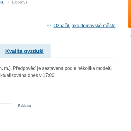
raj
Libomyšl
Označit jako domovské město
Kvalita ovzduší
 n. m.). Předpověď je sestavena podle několika modelů
tualizována dnes v 17:00.