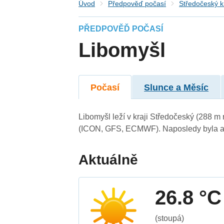
Úvod
Předpověď počasí
Středočeský k
PŘEDPOVĚĎ POČASÍ
Libomyšl
Počasí
Slunce a Měsíc
Libomyšl leží v kraji Středočeský (288 m
(ICON, GFS, ECMWF). Naposledy byla ak
Aktuálně
26.8 °C
(stoupá)