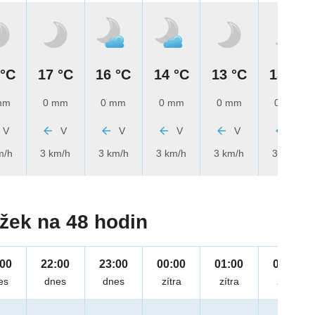
 °C
17 °C
16 °C
14 °C
13 °C
13 °C
mm
0 mm
0 mm
0 mm
0 mm
0 mm
V
V
V
V
V
V
m/h
3 km/h
3 km/h
3 km/h
3 km/h
3 km/h
žek na 48 hodin
:00
22:00
23:00
00:00
01:00
02:00
es
dnes
dnes
zítra
zítra
zítra