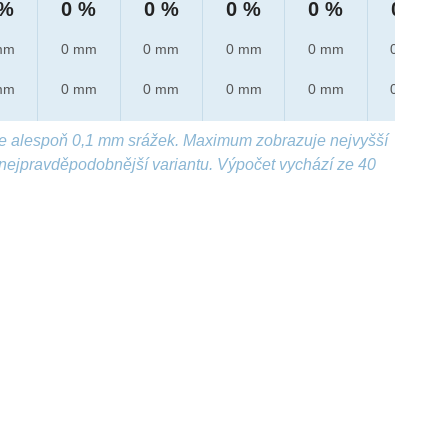
 %
0 %
0 %
0 %
0 %
0 %
mm
0 mm
0 mm
0 mm
0 mm
0 mm
mm
0 mm
0 mm
0 mm
0 mm
0 mm
e alespoň 0,1 mm srážek. Maximum zobrazuje nejvyšší
nejpravděpodobnější variantu. Výpočet vychází ze 40