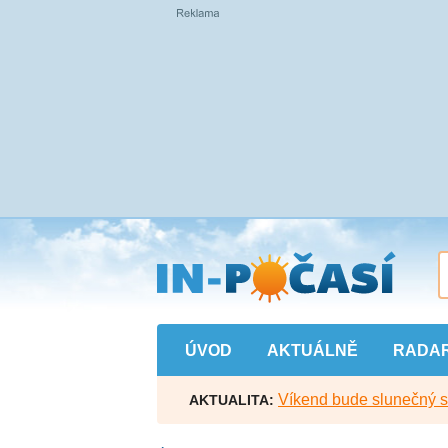
Přejít
na
hlavní
obsah
ÚVOD
AKTUÁLNĚ
RADA
Víkend bude slunečný s l
AKTUALITA: