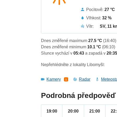
Pocitově:
27 °C
Vlhkost:
32 %
Vítr:
SV, 11 k
Dnes změřené maximum
27.5 °C
(16:40)
Dnes změřené minimum
10.1 °C
(06:10)
Slunce vychází v
05:43
a zapadá v
20:3
Nepřehlédněte z lokality Libomyšl:
Kamery
Radar
Meteost
1
Podrobná předpověď 
19:00
20:00
21:00
22