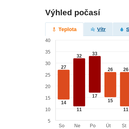
Výhled počasí
Teplota
Vítr
40
35
33
32
30
27
26
26
25
20
17
15
15
14
10
11
11
5
So
Ne
Po
Út
St