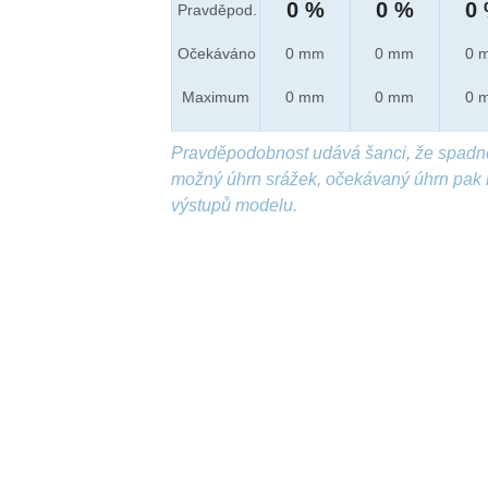
0 %
0 %
0
Pravděpod.
Očekáváno
0 mm
0 mm
0 
Maximum
0 mm
0 mm
0 
Pravděpodobnost udává šanci, že spadn
možný úhrn srážek, očekávaný úhrn pak 
výstupů modelu.