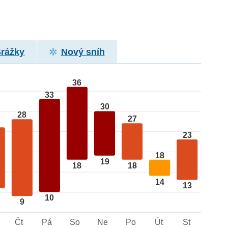
Srážky
Nový sníh
36
33
30
28
27
23
18
19
18
18
14
13
10
9
Čt
Pá
So
Ne
Po
Út
St