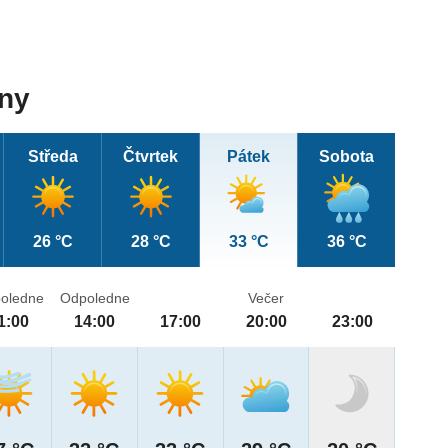
dny
Středa
Čtvrtek
Pátek
Sobota
26 °C
28 °C
33 °C
36 °C
oledne
Odpoledne
Večer
1:00
14:00
17:00
20:00
23:00