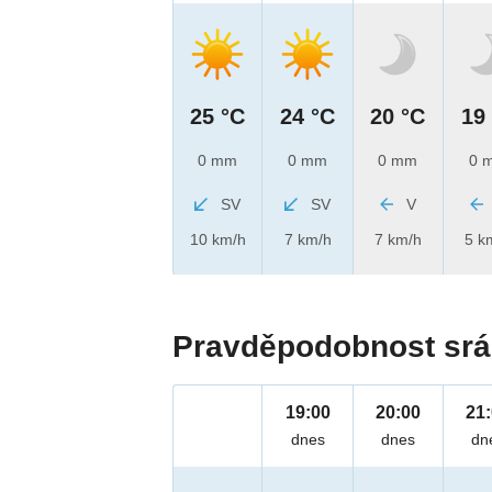
25 °C
24 °C
20 °C
19
0 mm
0 mm
0 mm
0 
SV
SV
V
10 km/h
7 km/h
7 km/h
5 k
Pravděpodobnost srá
19:00
20:00
21
dnes
dnes
dn