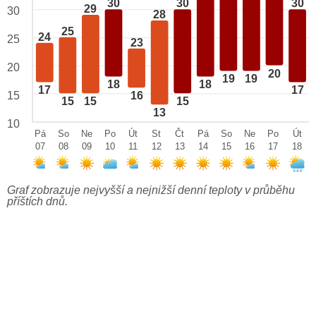
30
30
30
29
30
28
25
24
25
23
20
20
19
19
18
18
17
17
15
16
15
15
15
13
10
Pá
So
Ne
Po
Út
St
Čt
Pá
So
Ne
Po
Út
07
08
09
10
11
12
13
14
15
16
17
18
Graf zobrazuje nejvyšší a nejnižší denní teploty v průběhu
příštích dnů.