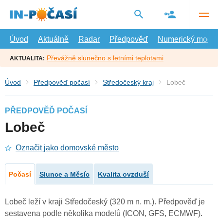
Přejít
na
hlavní
obsah
Úvod
Aktuálně
Radar
Předpověď
Numerický model
Převážně slunečno s letními teplotami
AKTUALITA:
Úvod
Předpověď počasí
Středočeský kraj
Lobeč
PŘEDPOVĚĎ POČASÍ
Lobeč
Označit jako domovské město
Počasí
Slunce a Měsíc
Kvalita ovzduší
Lobeč leží v kraji Středočeský (320 m n. m.). Předpověď je
sestavena podle několika modelů (ICON, GFS, ECMWF).