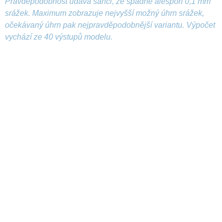
Pravděpodobnost udává šanci, že spadne alespoň 0,1 mm
srážek. Maximum zobrazuje nejvyšší možný úhrn srážek,
očekávaný úhrn pak nejpravděpodobnější variantu. Výpočet
vychází ze 40 výstupů modelu.