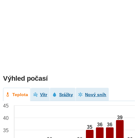
Výhled počasí
Teplota
Vítr
Srážky
Nový sníh
45
39
40
36
36
35
35