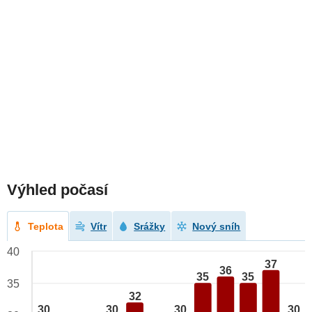
Výhled počasí
Teplota
Vítr
Srážky
Nový sníh
40
37
36
35
35
35
32
30
30
30
30