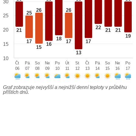
30
26
26
25
25
22
20
21
21
21
19
18
17
17
17
15
16
15
13
10
Čt
Pá
So
Ne
Po
Út
St
Čt
Pá
So
Ne
Po
06
07
08
09
10
11
12
13
14
15
16
17
Graf zobrazuje nejvyšší a nejnižší denní teploty v průběhu
příštích dnů.