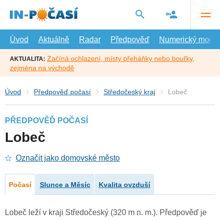
Přejít
na
hlavní
obsah
Úvod
Aktuálně
Radar
Předpověď
Numerický model
Začíná ochlazení, místy přeháňky nebo bouřky,
AKTUALITA:
zejména na východě
Úvod
Předpověď počasí
Středočeský kraj
Lobeč
PŘEDPOVĚĎ POČASÍ
Lobeč
Označit jako domovské město
Počasí
Slunce a Měsíc
Kvalita ovzduší
Lobeč leží v kraji Středočeský (320 m n. m.). Předpověď je