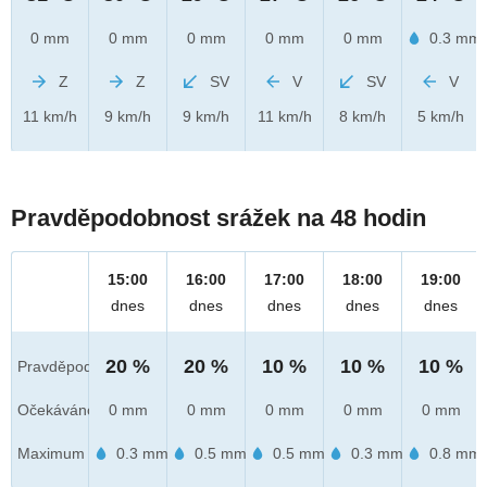
0 mm
0 mm
0 mm
0 mm
0 mm
0.3 mm
Z
Z
SV
V
SV
V
11 km/h
9 km/h
9 km/h
11 km/h
8 km/h
5 km/h
Pravděpodobnost srážek na 48 hodin
15:00
16:00
17:00
18:00
19:00
dnes
dnes
dnes
dnes
dnes
20 %
20 %
10 %
10 %
10 %
Pravděpod.
Očekáváno
0 mm
0 mm
0 mm
0 mm
0 mm
Maximum
0.3 mm
0.5 mm
0.5 mm
0.3 mm
0.8 mm